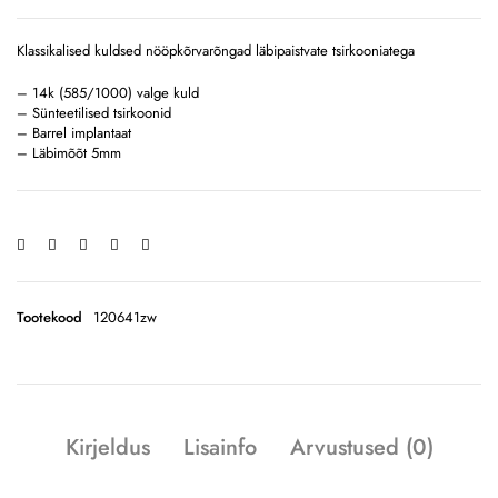
Klassikalised kuldsed nööpkõrvarõngad läbipaistvate tsirkooniatega
– 14k (585/1000) valge kuld
– Sünteetilised tsirkoonid
– Barrel implantaat
– Läbimõõt 5mm
Tootekood
120641zw
Kirjeldus
Lisainfo
Arvustused (0)