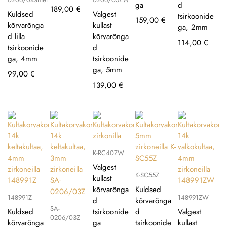
ga
d
189,00
€
Kuldsed
Valgest
tsirkoonide
159,00
€
kõrvarõnga
kullast
ga, 2mm
d lilla
kõrvarõnga
114,00
€
tsirkoonide
d
ga, 4mm
tsirkoonide
ga, 5mm
99,00
€
139,00
€
K-RC40ZW
Valgest
K-SC55Z
kullast
kõrvarõnga
Kuldsed
148991Z
148991ZW
d
kõrvarõnga
SA-
Kuldsed
tsirkoonide
d
Valgest
0206/03Z
kõrvarõnga
ga
tsirkoonide
kullast