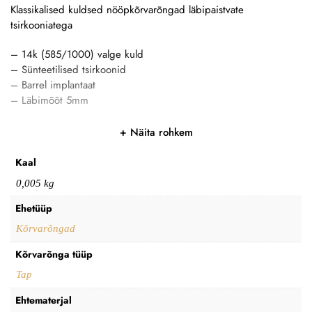
Klassikalised kuldsed nööpkõrvarõngad läbipaistvate
tsirkooniatega
– 14k (585/1000) valge kuld
– Sünteetilised tsirkoonid
– Barrel implantaat
– Läbimõõt 5mm
Näita rohkem
Kaal
0,005 kg
Ehetüüp
Kõrvarõngad
Kõrvarõnga tüüp
Tap
Ehtematerjal