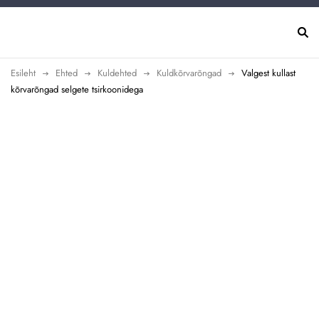
Esileht
Ehted
Kuldehted
Kuldkõrvarõngad
Valgest kullast
kõrvarõngad selgete tsirkoonidega