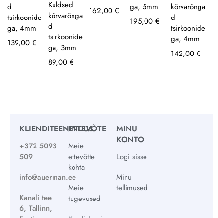
Kuldsed
d
ga, 5mm
kõrvarõnga
162,00
€
kõrvarõnga
tsirkoonide
d
195,00
€
d
ga, 4mm
tsirkoonide
tsirkoonide
ga, 4mm
139,00
€
ga, 3mm
142,00
€
89,00
€
KLIENDITEENINDUS
ETTEVÕTE
MINU
KONTO
+372 5093
Meie
509
ettevõtte
Logi sisse
kohta
info@auerman.ee
Minu
Meie
tellimused
Kanali tee
tugevused
6, Tallinn,