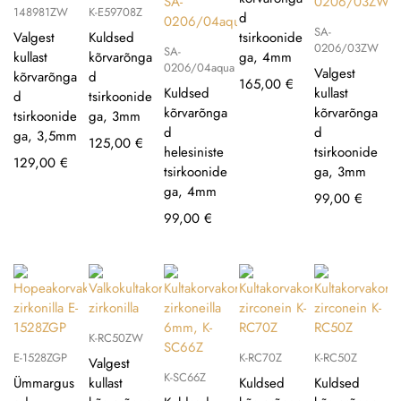
148981ZW
K-E59708Z
d
SA-
Valgest
Kuldsed
tsirkoonide
0206/03ZW
SA-
kullast
kõrvarõnga
ga, 4mm
0206/04aqua
Valgest
kõrvarõnga
d
165,00
€
Kuldsed
kullast
d
tsirkoonide
kõrvarõnga
kõrvarõnga
tsirkoonide
ga, 3mm
d
d
ga, 3,5mm
125,00
€
helesiniste
tsirkoonide
129,00
€
tsirkoonide
ga, 3mm
ga, 4mm
99,00
€
99,00
€
K-RC50ZW
E-1528ZGP
K-RC70Z
K-RC50Z
Valgest
K-SC66Z
Ümmargus
kullast
Kuldsed
Kuldsed