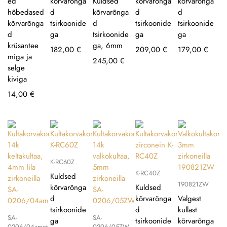
ed
kõrvarõnga
Kuldsed
kõrvarõnga
kõrvarõnga
hõbedased
d
kõrvarõnga
d
d
kõrvarõnga
tsirkoonide
d
tsirkoonide
tsirkoonide
d
ga
tsirkoonide
ga
ga
krüsantee
ga, 6mm
182,00
€
209,00
€
179,00
€
miga ja
245,00
€
selge
kiviga
14,00
€
K-RC60Z
K-RC40Z
Kuldsed
190821ZW
kõrvarõnga
Kuldsed
d
kõrvarõnga
Valgest
tsirkoonide
d
kullast
SA-
SA-
ga
tsirkoonide
kõrvarõnga
0206/04amet
0206/05ZW