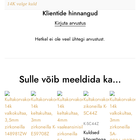
14K valge kuld
Klientide hinnangud
Kirjuta arvustus
Hetkel ei ole veel ühtegi arvustust.
Sulle võib meeldida ka…
K-SC44Z
Kuldsed
kõrvarõnga