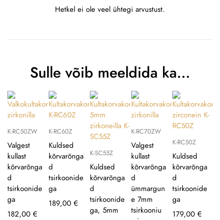
Hetkel ei ole veel ühtegi arvustust.
Sulle võib meeldida ka…
K-RC50ZW
K-RC60Z
K-RC70ZW
K-RC50Z
Valgest
Kuldsed
Valgest
K-SC55Z
kullast
kõrvarõnga
kullast
Kuldsed
kõrvarõnga
d
Kuldsed
kõrvarõnga
kõrvarõnga
d
tsirkoonide
kõrvarõnga
d
d
tsirkoonide
ga
d
ümmargun
tsirkoonide
ga
tsirkoonide
e 7mm
ga
189,00
€
ga, 5mm
tsirkooniu
182,00
€
179,00
€