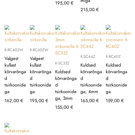
miga
195,00
€
215,00
€
K-RC40ZW
K-RC60ZW
K-SC44Z
K-RC40Z
Valgest
Valgest
K-SC33Z
kullast
kullast
Kuldsed
Kuldsed
kõrvarõnga
kõrvarõnga
Kuldsed
kõrvarõnga
kõrvarõnga
d
d
kõrvarõnga
d
d
tsirkoonide
tsirkoonide
d
tsirkoonide
tsirkoonide
ga
ga
tsirkoonide
ga, 4mm
ga
ga, 3mm
162,00
€
195,00
€
165,00
€
159,00
€
155,00
€