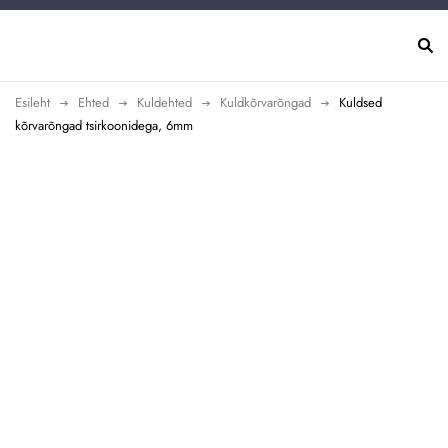
Esileht
Ehted
Kuldehted
Kuldkõrvarõngad
Kuldsed
kõrvarõngad tsirkoonidega, 6mm