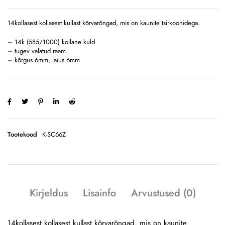
14kollasest kollasest kullast kõrvarõngad, mis on kaunite tsirkoonidega.
– 14k (585/1000) kollane kuld
– tugev valatud raam
– kõrgus 6mm, laius 6mm
Tootekood
K-SC66Z
Kirjeldus
Lisainfo
Arvustused (0)
14kollasest kollasest kullast kõrvarõngad, mis on kaunite