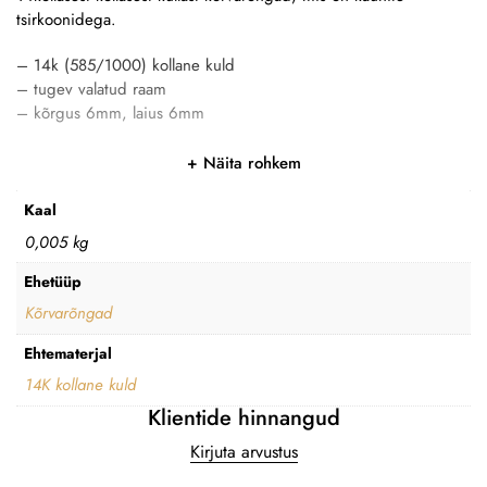
tsirkoonidega.
– 14k (585/1000) kollane kuld
– tugev valatud raam
– kõrgus 6mm, laius 6mm
Näita rohkem
Kaal
0,005 kg
Ehetüüp
Kõrvarõngad
Ehtematerjal
14K kollane kuld
Klientide hinnangud
Kirjuta arvustus