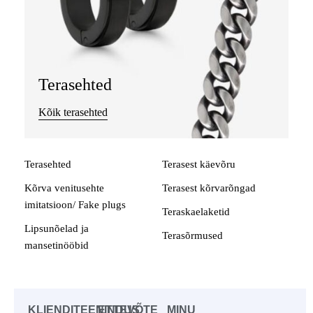
Terasehted
Kõik terasehted
Terasehted
Terasest käevõru
Kõrva venitusehte
Terasest kõrvarõngad
imitatsioon/ Fake plugs
Teraskaelaketid
Lipsunõelad ja
Terasõrmused
mansetinööbid
KLIENDITEENINDUS
ETTEVÕTE
MINU