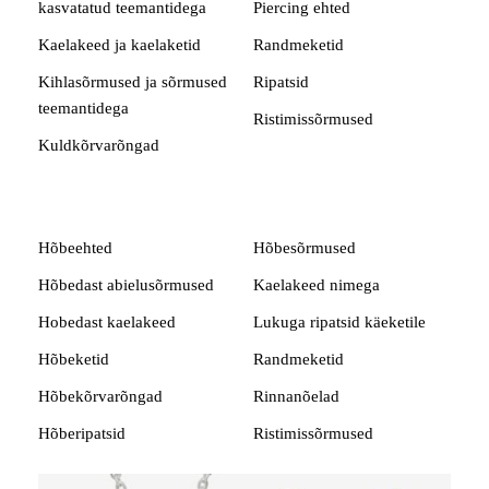
kasvatatud teemantidega
Piercing ehted
Kaelakeed ja kaelaketid
Randmeketid
Kihlasõrmused ja sõrmused
Ripatsid
teemantidega
Ristimissõrmused
Kuldkõrvarõngad
Hõbeehted
Hõbesõrmused
Hõbedast abielusõrmused
Kaelakeed nimega
Hobedast kaelakeed
Lukuga ripatsid käeketile
Hõbeketid
Randmeketid
Hõbekõrvarõngad
Rinnanõelad
Hõberipatsid
Ristimissõrmused