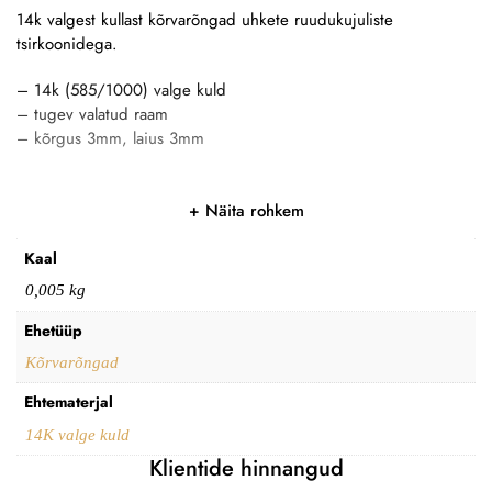
14k valgest kullast kõrvarõngad uhkete ruudukujuliste
tsirkoonidega.
– 14k (585/1000) valge kuld
– tugev valatud raam
– kõrgus 3mm, laius 3mm
Näita rohkem
Kaal
0,005 kg
Ehetüüp
Kõrvarõngad
Ehtematerjal
14K valge kuld
Klientide hinnangud