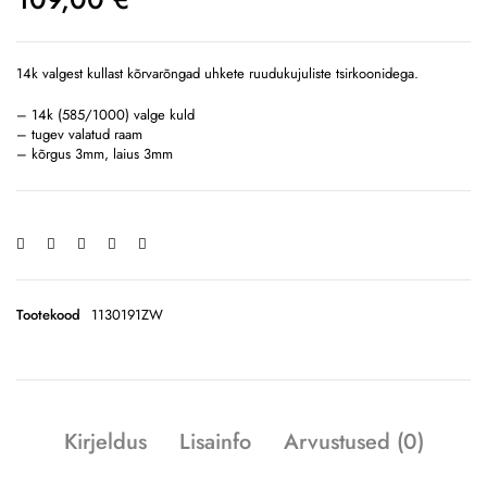
14k valgest kullast kõrvarõngad uhkete ruudukujuliste tsirkoonidega.
– 14k (585/1000) valge kuld
– tugev valatud raam
– kõrgus 3mm, laius 3mm
Tootekood
1130191ZW
Kirjeldus
Lisainfo
Arvustused (0)