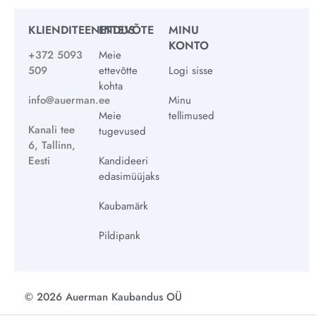
KLIENDITEENINDUS
ETTEVÕTE
MINU
KONTO
+372 5093
Meie
509
ettevõtte
Logi sisse
kohta
info@auerman.ee
Minu
Meie
tellimused
Kanali tee
tugevused
6, Tallinn,
Eesti
Kandideeri
edasimüüjaks
Kaubamärk
Pildipank
© 2026 Auerman Kaubandus OÜ