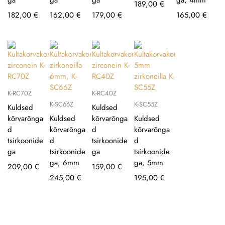
189,00
€
182,00
€
162,00
€
179,00
€
165,00
€
K-RC70Z
K-RC40Z
K-SC66Z
K-SC55Z
Kuldsed
Kuldsed
kõrvarõnga
Kuldsed
kõrvarõnga
Kuldsed
d
kõrvarõnga
d
kõrvarõnga
tsirkoonide
d
tsirkoonide
d
ga
tsirkoonide
ga
tsirkoonide
ga, 6mm
ga, 5mm
209,00
€
159,00
€
245,00
€
195,00
€