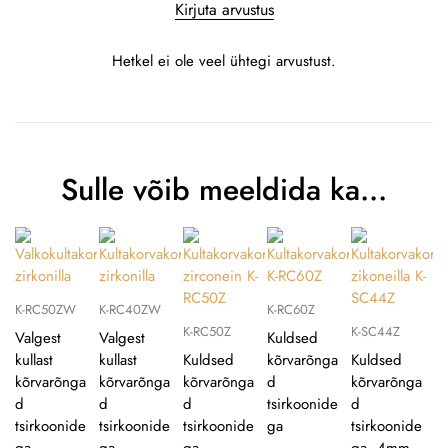
Kirjuta arvustus
Hetkel ei ole veel ühtegi arvustust.
Sulle võib meeldida ka…
K-RC50ZW
K-RC40ZW
K-RC60Z
K-RC50Z
K-SC44Z
Valgest
Valgest
Kuldsed
kullast
kullast
Kuldsed
kõrvarõnga
Kuldsed
kõrvarõnga
kõrvarõnga
kõrvarõnga
d
kõrvarõnga
d
d
d
tsirkoonide
d
tsirkoonide
tsirkoonide
tsirkoonide
ga
tsirkoonide
ga
ga
ga
ga, 4mm