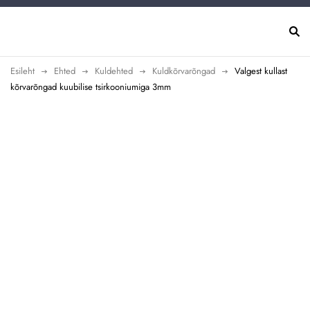
Esileht
Ehted
Kuldehted
Kuldkõrvarõngad
Valgest kullast
kõrvarõngad kuubilise tsirkooniumiga 3mm