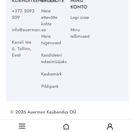
KLIENDITEENINDUS
ETTEVÕTE
MINU
KONTO
+372 5093
Meie
509
ettevõtte
Logi sisse
kohta
info@auerman.ee
Minu
Meie
tellimused
Kanali tee
tugevused
6, Tallinn,
Eesti
Kandideeri
edasimüüjaks
Kaubamärk
Pildipank
© 2026 Auerman Kaubandus OÜ