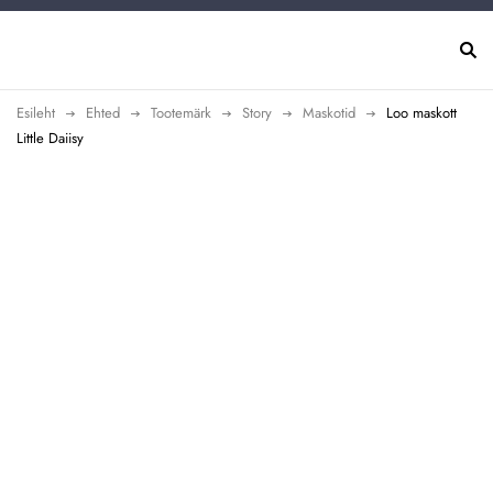
Esileht
Ehted
Tootemärk
Story
Maskotid
Loo maskott
Little Daiisy