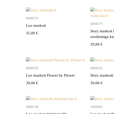
vi
Lisa korvi
6008576
6008575
Loo maskott
Story maskott
35,00
€
roodiumiga ka
29,00
€
vi
Lisa korvi
6008185
6008182
Loo maskott Flower by Flower
Story maskotti
39,00
€
39,00
€
vi
Lisa korvi
6008158
5408962
Loo maskott Admiral-täht
Loo maskott H