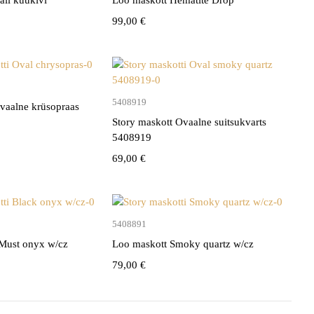
99,00
€
Lisa korvi
Lisa korvi
5408919
vaalne krüsopraas
Story maskott Ovaalne suitsukvarts
5408919
69,00
€
Lisa korvi
Lisa korvi
5408891
 Must onyx w/cz
Loo maskott Smoky quartz w/cz
79,00
€