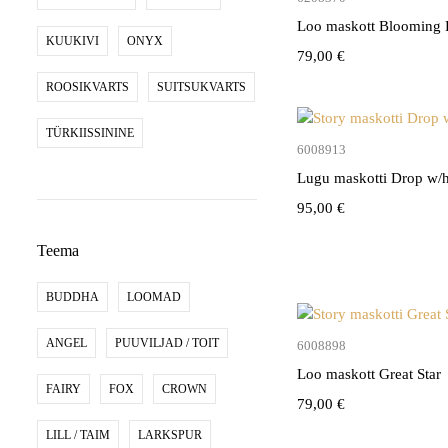
Loo maskott Blooming 
KUUKIVI
ONYX
79,00
€
ROOSIKVARTS
SUITSUKVARTS
TÜRKIISSININE
Lisa kor
6008913
Lugu maskotti Drop w/h
95,00
€
Teema
BUDDHA
LOOMAD
ANGEL
PUUVILJAD / TOIT
Lisa kor
6008898
Loo maskott Great Star
FAIRY
FOX
CROWN
79,00
€
LILL / TAIM
LARKSPUR