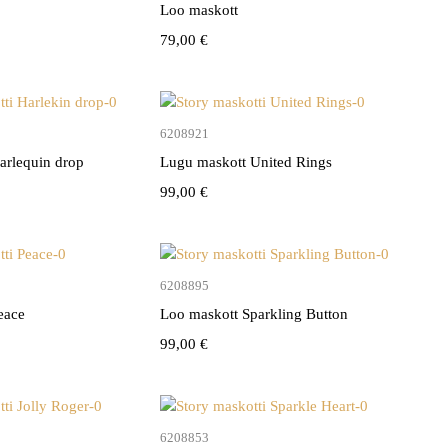
Loo maskott
79,00
€
Lisa korvi
Lisa korvi
6208921
arlequin drop
Lugu maskott United Rings
99,00
€
Lisa korvi
Lisa korvi
6208895
eace
Loo maskott Sparkling Button
99,00
€
Lisa korvi
Lisa korvi
6208853