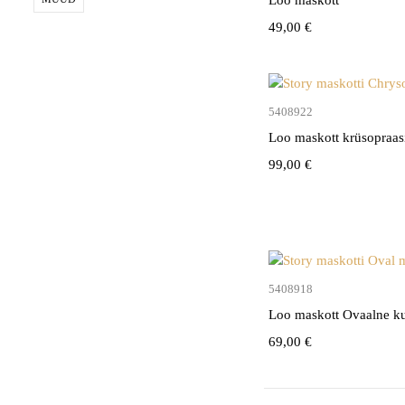
49,00
€
Lisa kor
5408922
Loo maskott krüsopraasi
99,00
€
Lisa kor
5408918
Loo maskott Ovaalne k
69,00
€