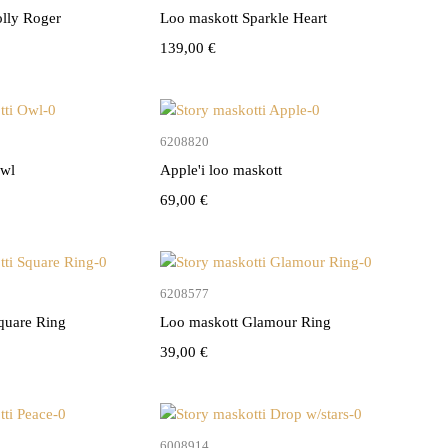
olly Roger
Loo maskott Sparkle Heart
139,00
€
Lisa korvi
Lisa korvi
6208820
Owl
Apple'i loo maskott
69,00
€
Lisa korvi
Lisa korvi
6208577
quare Ring
Loo maskott Glamour Ring
39,00
€
Lisa korvi
Lisa korvi
6008914