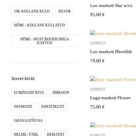
Loo maskott Star w/cz
14K KOLLANE KULD
SILVER
95,00
€
HÕBE - KOLLANE KULLATUD
HÕBE - MUST ROODIUMIGA
Lisa kor
KAETUD
6208823
Loo maskott Blowfish
79,00
€
Juveel kivid
Lisa kor
6208819
EI MINGEID KIVE
ZIRKOON
Lugu maskott Flower
DIAMOND
AMETLIKUST
75,00
€
GRANAATÕUNA
HELME / PÄRL
HEMATIIT
Lisa kor
6208370