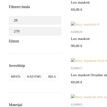
Loo maskott
Filtreeri hinda
69,00
€
Lisa kor
6308820
Loo maskott
Filtreeri
99,00
€
Juveeltüüp
Lisa kor
6208917
Loo maskott Ovaalne si
RIPATS
KÄEVÕRU
HELA
69,00
€
Lisa kor
Materijal
6208865