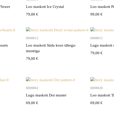
Flower
Loo maskott Ice Crystal
Loo maskott P
79,00
€
99,00
€
vi
Lisa korvi
6008912
6008911
earts
Loo maskott Süda koos tähega-
Lugu maskott 
mustriga
79,00
€
79,00
€
vi
Lisa korvi
6008862
6008826
Lugu maskott Dot muster
Loo maskott Ti
69,00
€
69,00
€