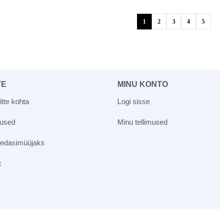
1
2
3
4
5
TE
MINU KONTO
tte kohta
Logi sisse
vused
Minu tellimused
 edasimüüjaks
k