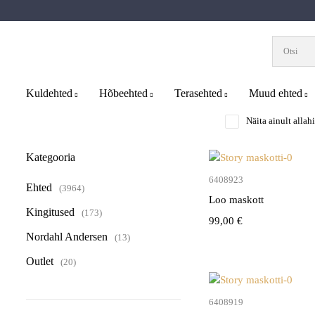
Kuldehted
Hõbeehted
Terasehted
Muud ehted
Näita ainult allah
Kategooria
Lisa kor
6408923
Ehted
(3964)
Loo maskott
Kingitused
(173)
99,00
€
Nordahl Andersen
(13)
Outlet
(20)
Lisa kor
6408919