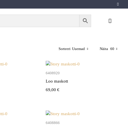
Sorteeri
Uuemad
Näita
60
Lisa korvi
Lisa korvi
6408920
Loo maskott
69,00
€
Lisa korvi
Lisa korvi
6408866