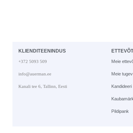
KLIENDITEENINDUS
ETTEVÕ
Meie ettevõ
+372 5093 509
Meie tuge
info@auerman.ee
Kandideeri
Kanali tee 6, Tallinn, Eesti
Kaubamär
Pildipank