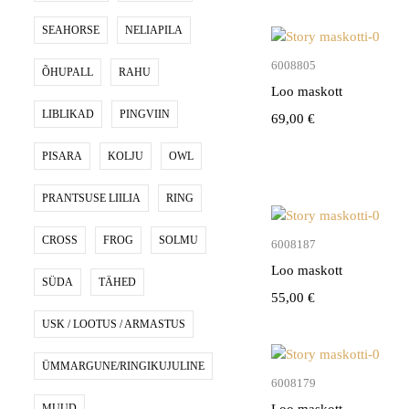
SEAHORSE
NELIAPILA
Lisa kor
6008805
ÕHUPALL
RAHU
Loo maskott
LIBLIKAD
PINGVIIN
69,00
€
PISARA
KOLJU
OWL
PRANTSUSE LIILIA
RING
CROSS
FROG
SOLMU
Lisa kor
6008187
Loo maskott
SÜDA
TÄHED
55,00
€
USK / LOOTUS / ARMASTUS
ÜMMARGUNE/RINGIKUJULINE
Lisa kor
6008179
MUUD
Loo maskott