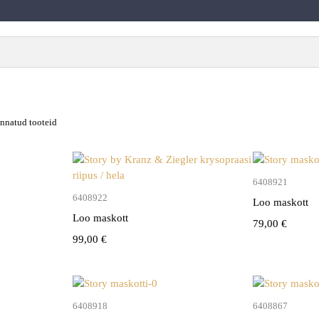
innatud tooteid
vi
6408921
Lisa korvi
6408922
Loo maskott
Loo maskott
79,00
€
99,00
€
vi
Lisa korvi
6408918
6408867