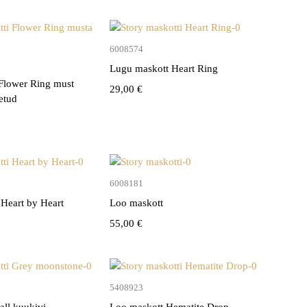
Lisa korvi
6008574
Lisa korvi
Lugu maskott Heart Ring
 Flower Ring must
29,00
€
etud
Lisa korvi
Lisa korvi
6008181
 Heart by Heart
Loo maskott
55,00
€
Lisa korvi
Lisa korvi
5408923
all kuukivi
Loo maskott Hematite Drop