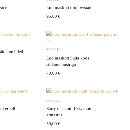
eace
Loo maskott drop w/stars
95,00
€
Lisa korvi
Lisa korvi
6008910
südame lilled
Loo maskott Süda koos
südamemustriga
79,00
€
Lisa korvi
Lisa korvi
6008825
nkerbell
Story maskotti Usk, lootus ja
armastus
59,00
€