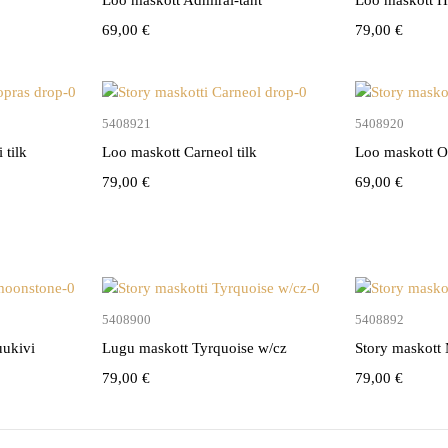
69,00
€
79,00
€
vi
Lisa korvi
5408921
5408920
 tilk
Loo maskott Carneol tilk
Loo maskott O
79,00
€
69,00
€
vi
Lisa korvi
5408900
5408892
uukivi
Lugu maskott Tyrquoise w/cz
Story maskott
79,00
€
79,00
€