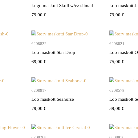
Lugu maskott Skull w/cz silmad
Loo maskott J
79,00
€
79,00
€
vi
Lisa korvi
6208822
6208821
Loo maskott Star Drop
Loo maskott 
69,00
€
75,00
€
vi
Lisa korvi
6208817
6208578
Loo maskott Seahorse
Loo maskott S
79,00
€
39,00
€
vi
Lisa korvi
6208268
6008916