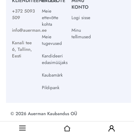
KLIENDITEENINDUS
ETTEVÕTE
MINU
KONTO
+372 5093
Meie
509
ettevõtte
Logi sisse
kohta
info@auerman.ee
Minu
Meie
tellimused
Kanali tee
tugevused
6, Tallinn,
Eesti
Kandideeri
edasimüüjaks
Kaubamärk
Pildipank
© 2026 Auerman Kaubandus OÜ