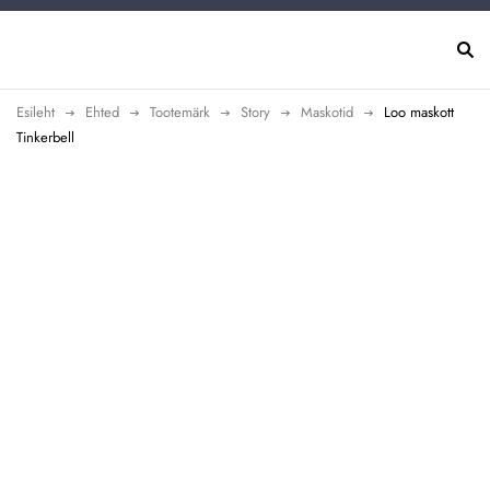
Esileht
Ehted
Tootemärk
Story
Maskotid
Loo maskott
Tinkerbell