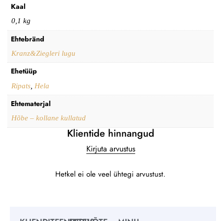
Kaal
0,1 kg
Ehtebränd
Kranz&Ziegleri lugu
Ehetüüp
Ripats
,
Hela
Ehtematerjal
Hõbe – kollane kullatud
Klientide hinnangud
Kirjuta arvustus
Hetkel ei ole veel ühtegi arvustust.