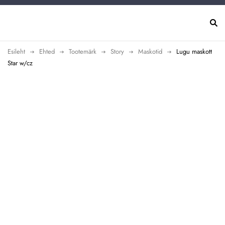
Esileht
Ehted
Tootemärk
Story
Maskotid
Lugu maskott
Star w/cz