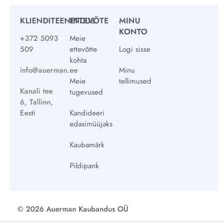
KLIENDITEENINDUS
ETTEVÕTE
MINU
KONTO
+372 5093
Meie
509
ettevõtte
Logi sisse
kohta
info@auerman.ee
Minu
Meie
tellimused
Kanali tee
tugevused
6, Tallinn,
Eesti
Kandideeri
edasimüüjaks
Kaubamärk
Pildipank
© 2026 Auerman Kaubandus OÜ