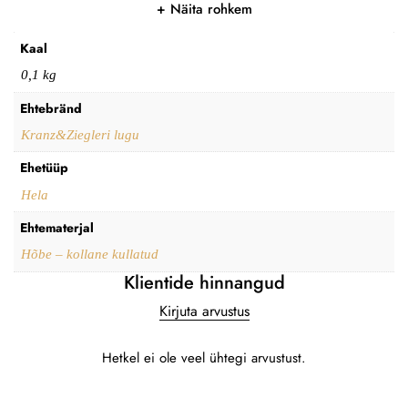
Näita rohkem
Kaal
0,1 kg
Ehtebränd
Kranz&Ziegleri lugu
Ehetüüp
Hela
Ehtematerjal
Hõbe – kollane kullatud
Klientide hinnangud
Kirjuta arvustus
Hetkel ei ole veel ühtegi arvustust.