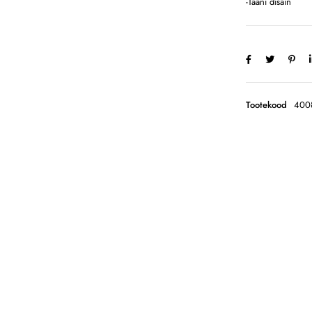
-Taani disain
Tootekood
400