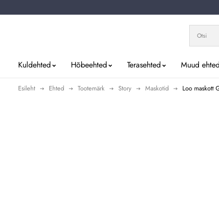
Kuldehted
Hõbeehted
Terasehted
Muud ehte
Esileht
Ehted
Tootemärk
Story
Maskotid
Loo maskott G