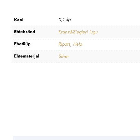
0,1 kg
Kaal
Ehtebränd
Kranz&Ziegleri lugu
Ehetüüp
Ripats
,
Hela
Ehtematerjal
Silver