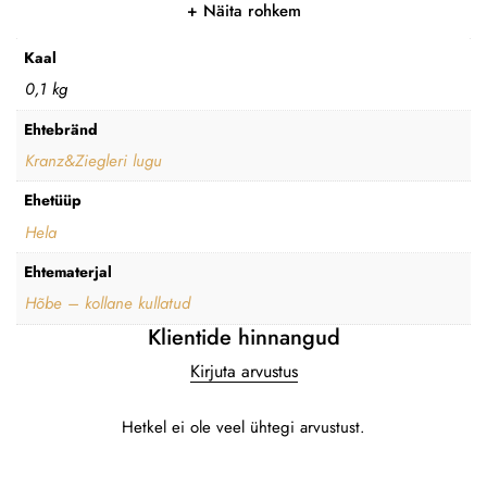
Näita rohkem
Kaal
0,1 kg
Ehtebränd
Kranz&Ziegleri lugu
Ehetüüp
Hela
Ehtematerjal
Hõbe – kollane kullatud
Klientide hinnangud
Kirjuta arvustus
Hetkel ei ole veel ühtegi arvustust.