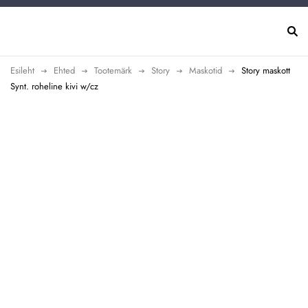
Esileht
Ehted
Tootemärk
Story
Maskotid
Story maskott
Synt. roheline kivi w/cz