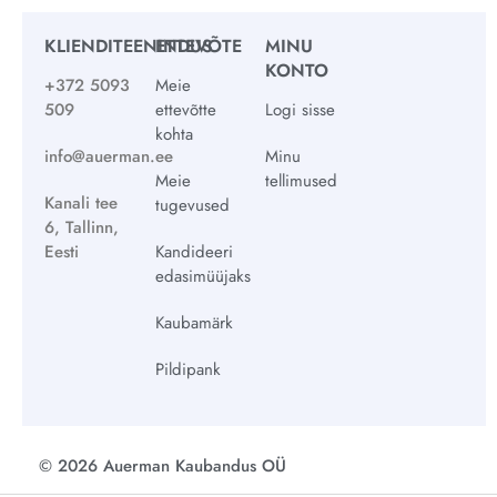
KLIENDITEENINDUS
ETTEVÕTE
MINU
KONTO
+372 5093
Meie
509
ettevõtte
Logi sisse
kohta
info@auerman.ee
Minu
Meie
tellimused
Kanali tee
tugevused
6, Tallinn,
Eesti
Kandideeri
edasimüüjaks
Kaubamärk
Pildipank
© 2026 Auerman Kaubandus OÜ