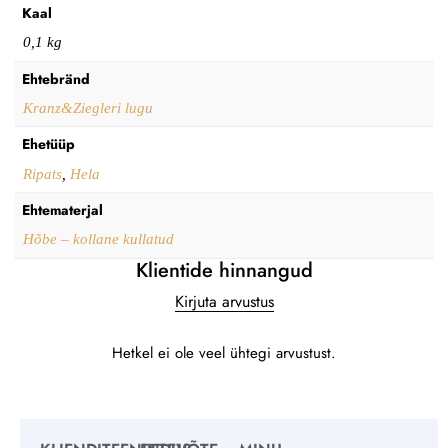
Kaal
0,1 kg
Ehtebränd
Kranz&Ziegleri lugu
Ehetüüp
Ripats
,
Hela
Ehtematerjal
Hõbe – kollane kullatud
Klientide hinnangud
Kirjuta arvustus
Hetkel ei ole veel ühtegi arvustust.