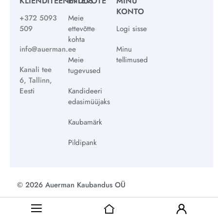
KLIENDITEENINDUS
ETTEVÕTE
MINU
KONTO
+372 5093
Meie
509
ettevõtte
Logi sisse
kohta
info@auerman.ee
Minu
Meie
tellimused
Kanali tee
tugevused
6, Tallinn,
Eesti
Kandideeri
edasimüüjaks
Kaubamärk
Pildipank
© 2026 Auerman Kaubandus OÜ