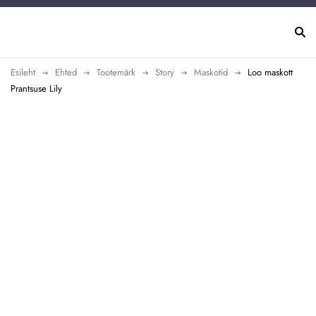
Esileht
Ehted
Tootemärk
Story
Maskotid
Loo maskott
Prantsuse Lily