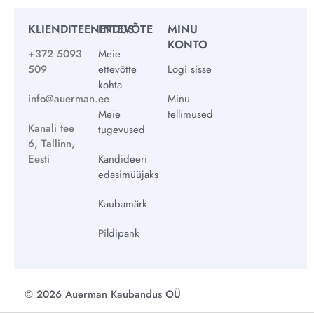
KLIENDITEENINDUS
ETTEVÕTE
MINU
KONTO
+372 5093
Meie
509
ettevõtte
Logi sisse
kohta
info@auerman.ee
Minu
Meie
tellimused
Kanali tee
tugevused
6, Tallinn,
Eesti
Kandideeri
edasimüüjaks
Kaubamärk
Pildipank
© 2026 Auerman Kaubandus OÜ