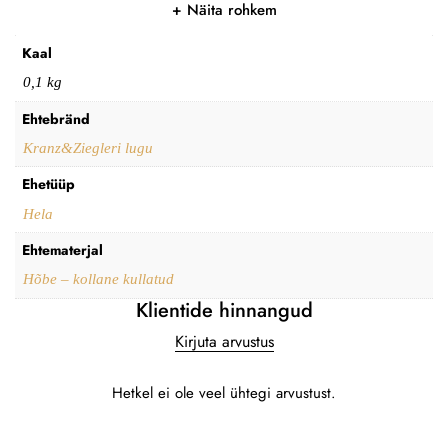
Näita rohkem
Kaal
0,1 kg
Ehtebränd
Kranz&Ziegleri lugu
Ehetüüp
Hela
Ehtematerjal
Hõbe – kollane kullatud
Klientide hinnangud
Kirjuta arvustus
Hetkel ei ole veel ühtegi arvustust.