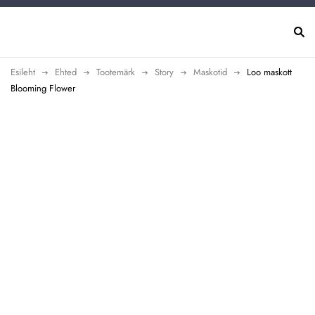
Esileht
Ehted
Tootemärk
Story
Maskotid
Loo maskott
Blooming Flower