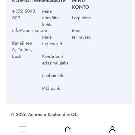
KLIENDITEENINDUS
ETTEVÕTE
MINU
KONTO
+372 5093
Meie
509
ettevõtte
Logi sisse
kohta
info@auerman.ee
Minu
Meie
tellimused
Kanali tee
tugevused
6, Tallinn,
Eesti
Kandideeri
edasimüüjaks
Kaubamärk
Pildipank
© 2026 Auerman Kaubandus OÜ