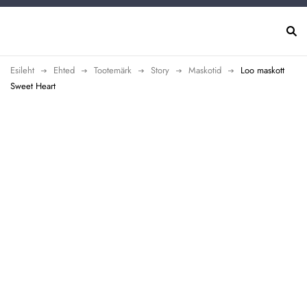
Esileht
Ehted
Tootemärk
Story
Maskotid
Loo maskott
Sweet Heart