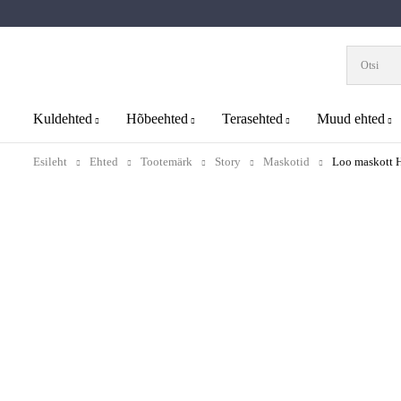
Kuldehted
Hõbeehted
Terasehted
Muud ehted
Esileht
Ehted
Tootemärk
Story
Maskotid
Loo maskott 