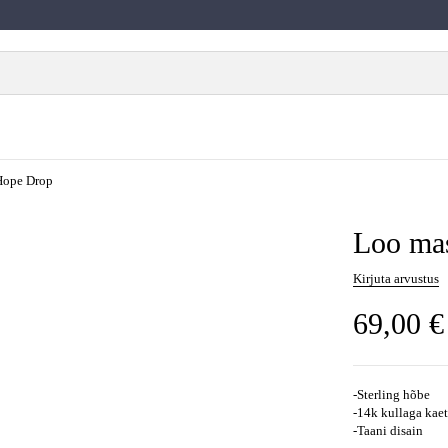
Hope Drop
Loo ma
Kirjuta arvustus
69,00
€
-Sterling hõbe
-14k kullaga kae
-Taani disain