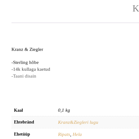
K
Kranz & Ziegler
-Sterling hõbe
-14k kullaga kaetud
-Taani disain
0,1 kg
Kaal
Ehtebränd
Kranz&Ziegleri lugu
Ehetüüp
Ripats
,
Hela