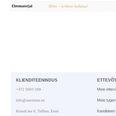
Ehtematerjal
Hõbe – kollane kullatud
KLIENDITEENINDUS
ETTEVÕ
Meie ettevõ
+372 5093 509
Meie tuge
info@auerman.ee
Kandideeri
Kanali tee 6, Tallinn, Eesti