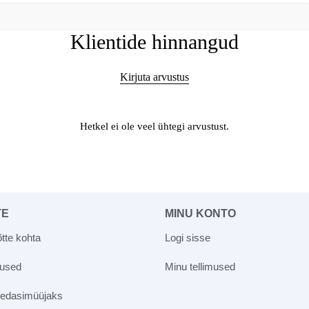
Klientide hinnangud
Kirjuta arvustus
Hetkel ei ole veel ühtegi arvustust.
TE
MINU KONTO
tte kohta
Logi sisse
vused
Minu tellimused
 edasimüüjaks