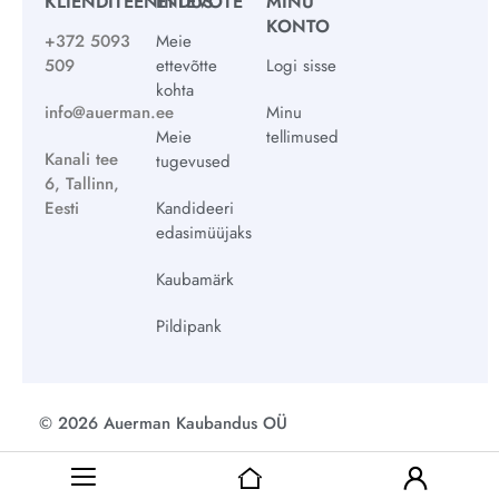
KLIENDITEENINDUS
ETTEVÕTE
MINU
KONTO
+372 5093
Meie
509
ettevõtte
Logi sisse
kohta
info@auerman.ee
Minu
Meie
tellimused
Kanali tee
tugevused
6, Tallinn,
Eesti
Kandideeri
edasimüüjaks
Kaubamärk
Pildipank
© 2026 Auerman Kaubandus OÜ