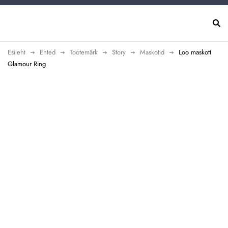
Esileht
Ehted
Tootemärk
Story
Maskotid
Loo maskott
Glamour Ring