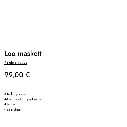
Loo maskott
Kirjuta arvustus
99,00
€
-Sterling hõbe
-Must roodiumiga kaetud
-Helme
-Taani disain