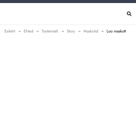
Esileht
Ehted
Tootemärk
Story
Maskotid
Loo maskott