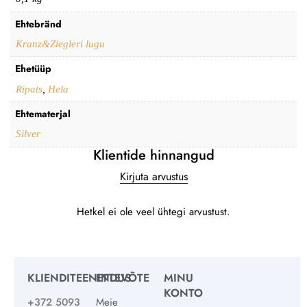
Ehtebränd
Kranz&Ziegleri lugu
Ehetüüp
Ripats
,
Hela
Ehtematerjal
Silver
Klientide hinnangud
Kirjuta arvustus
Hetkel ei ole veel ühtegi arvustust.
KLIENDITEENINDUS
ETTEVÕTE
MINU
KONTO
+372 5093
Meie