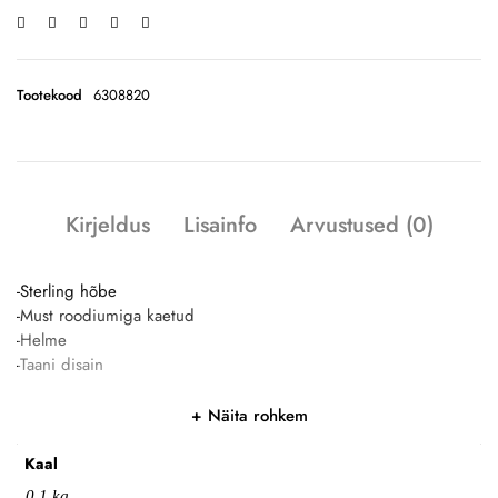
Tootekood
6308820
Kirjeldus
Lisainfo
Arvustused (0)
-Sterling hõbe
-Must roodiumiga kaetud
-Helme
-Taani disain
Näita rohkem
Kaal
0,1 kg