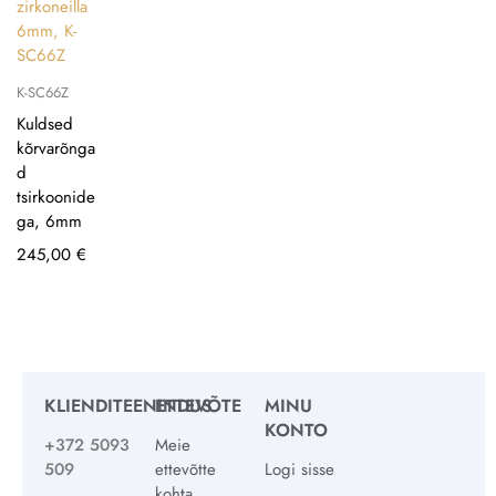
K-SC66Z
Kuldsed
kõrvarõnga
d
tsirkoonide
ga, 6mm
245,00
€
KLIENDITEENINDUS
ETTEVÕTE
MINU
KONTO
+372 5093
Meie
509
ettevõtte
Logi sisse
kohta