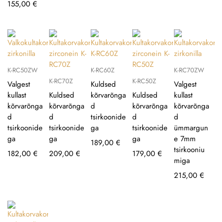
155,00
€
K-RC50ZW
K-RC60Z
K-RC70ZW
K-RC70Z
K-RC50Z
Valgest
Kuldsed
Valgest
kullast
Kuldsed
kõrvarõnga
Kuldsed
kullast
kõrvarõnga
kõrvarõnga
d
kõrvarõnga
kõrvarõnga
d
d
tsirkoonide
d
d
tsirkoonide
tsirkoonide
ga
tsirkoonide
ümmargun
ga
ga
ga
e 7mm
189,00
€
tsirkooniu
182,00
€
209,00
€
179,00
€
miga
215,00
€