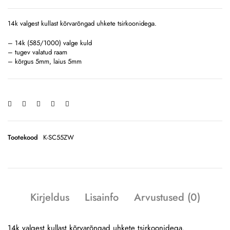
14k valgest kullast kõrvarõngad uhkete tsirkoonidega.
– 14k (585/1000) valge kuld
– tugev valatud raam
– kõrgus 5mm, laius 5mm
Tootekood
K-SC55ZW
Kirjeldus
Lisainfo
Arvustused (0)
14k valgest kullast kõrvarõngad uhkete tsirkoonidega.