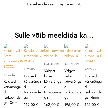
Hetkel ei ole veel ühtegi arvustust.
Sulle võib meeldida ka…
K-RC40ZW
K-RC60ZW
K-RC40Z
K-SC44Z
Valgest
Valgest
K-SC33Z
Kuldsed
kullast
kullast
Kuldsed
Kuldsed
kõrvarõnga
kõrvarõnga
kõrvarõnga
kõrvarõnga
kõrvarõnga
d
d
d
d
d
tsirkoonide
tsirkoonide
tsirkoonide
tsirkoonide
tsirkoonide
ga
ga
ga
ga, 4mm
ga, 3mm
159,00
€
162,00
€
195,00
€
165,00
€