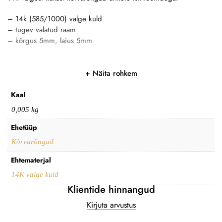
– 14k (585/1000) valge kuld
– tugev valatud raam
– kõrgus 5mm, laius 5mm
Näita rohkem
Kaal
0,005 kg
Ehetüüp
Kõrvarõngad
Ehtematerjal
14K valge kuld
Klientide hinnangud
Kirjuta arvustus