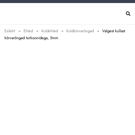
Esileht
Ehted
Kuldehted
Kuldkõrvarõngad
Valgest kullast
kõrvarõngad tsirkoonidega, 5mm