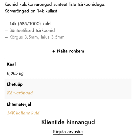
Kaunid kuldkõrvarõngad sünteetiliste tsirkoonidega.
Kõrvarõngad on 14k kullast
– 14k (585/1000) kuld
– Sünteetilised tsirkoonid
– Kõrgus 3,5mm, laius 3,5mm
Näita rohkem
Kaal
0,005 kg
Ehetüüp
Kõrvarõngad
Ehtematerjal
14K kollane kuld
Klientide hinnangud
Kirjuta arvustus