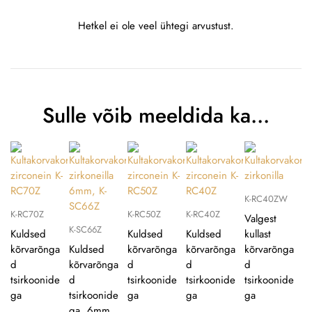
Hetkel ei ole veel ühtegi arvustust.
Sulle võib meeldida ka…
K-RC40ZW
K-RC70Z
K-RC50Z
K-RC40Z
Valgest
K-SC66Z
Kuldsed
Kuldsed
Kuldsed
kullast
kõrvarõnga
Kuldsed
kõrvarõnga
kõrvarõnga
kõrvarõnga
d
kõrvarõnga
d
d
d
tsirkoonide
d
tsirkoonide
tsirkoonide
tsirkoonide
ga
tsirkoonide
ga
ga
ga
ga, 6mm