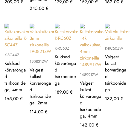
209,00
€
179,00
€
159,00
€
162,00
€
245,00
€
K-RC60Z
K-RC50ZW
K-SC44Z
Kuldsed
Valgest
190821ZW
Kuldsed
kõrvarõnga
kullast
kõrvarõnga
Valgest
d
kõrvarõnga
148991ZW
d
kullast
tsirkoonide
d
tsirkoonide
kõrvarõnga
ga
Valgest
tsirkoonide
ga, 4mm
d
kullast
ga
189,00
€
tsirkoonide
kõrvarõnga
165,00
€
182,00
€
ga, 2mm
d
tsirkoonide
114,00
€
ga, 4mm
142,00
€