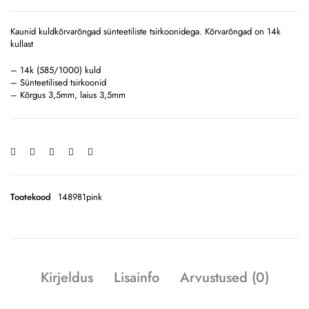
Kaunid kuldkõrvarõngad sünteetiliste tsirkoonidega. Kõrvarõngad on 14k
kullast
– 14k (585/1000) kuld
– Sünteetilised tsirkoonid
– Kõrgus 3,5mm, laius 3,5mm
Tootekood
148981pink
Kirjeldus
Lisainfo
Arvustused (0)