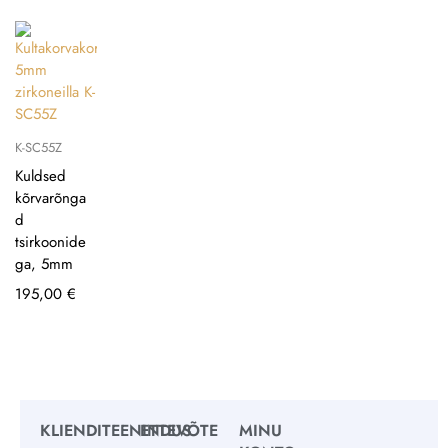
K-SC55Z
Kuldsed
kõrvarõnga
d
tsirkoonide
ga, 5mm
195,00
€
KLIENDITEENINDUS
ETTEVÕTE
MINU