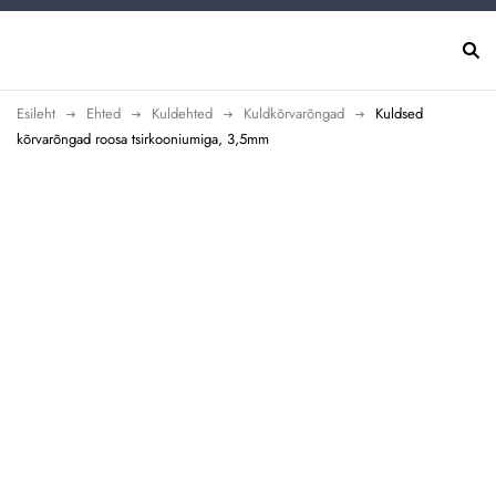
Esileht
Ehted
Kuldehted
Kuldkõrvarõngad
Kuldsed
kõrvarõngad roosa tsirkooniumiga, 3,5mm