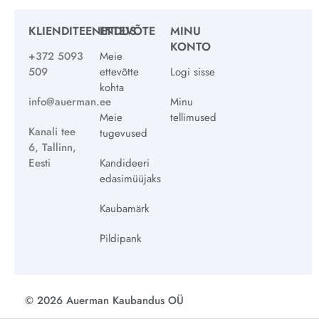
KLIENDITEENINDUS
ETTEVÕTE
MINU
KONTO
+372 5093
Meie
509
ettevõtte
Logi sisse
kohta
info@auerman.ee
Minu
Meie
tellimused
Kanali tee
tugevused
6, Tallinn,
Eesti
Kandideeri
edasimüüjaks
Kaubamärk
Pildipank
© 2026 Auerman Kaubandus OÜ