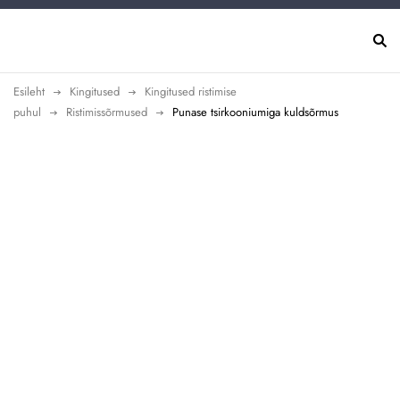
Esileht
Kingitused
Kingitused ristimise
puhul
Ristimissõrmused
Punase tsirkooniumiga kuldsõrmus