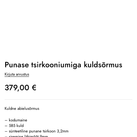
Punase tsirkooniumiga kuldsõrmus
Kirjuta arvustus
379,00
€
Kuldne abielusõrmus
– kodumaine
– 585 kuld
– sünteetiline punane tsirkoon 3,2mm
– sisemine läbimõõt 9mm