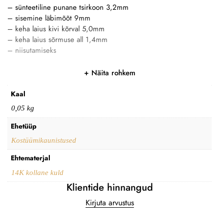
– sünteetiline punane tsirkoon 3,2mm
– sisemine läbimõõt 9mm
– keha laius kivi kõrval 5,0mm
– keha laius sõrmuse all 1,4mm
– niisutamiseks
Näita rohkem
Kaal
0,05 kg
Ehetüüp
Kostüümikaunistused
Ehtematerjal
14K kollane kuld
Klientide hinnangud
Kirjuta arvustus