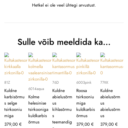
Hetkel ei ole veel ühtegi arvustust.
Sulle võib meeldida ka…
81Z
76D
6003pink
77KK
6014aqua
Kuldne
Kuldne
Roosa
Kuldne
karbisõrmu
Kolme
abielusõrm
tsirkooniu
abielusõrm
s selge
helesinise
us
miga
us
tsirkooniu
tsirkooniga
kihlasõrmu
kuldkarbis
abielusõrm
miga
kuldkarbis
s
õrmus
us
õrmus
teemandig
379,00
€
379,00
€
379,00
€