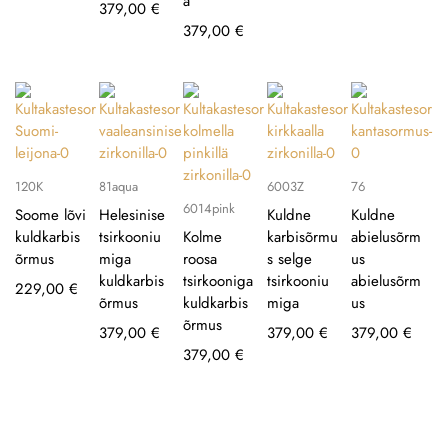
a
379,00
€
379,00
€
120K
81aqua
6003Z
76
6014pink
Soome lõvi
Helesinise
Kuldne
Kuldne
kuldkarbis
tsirkooniu
Kolme
karbisõrmu
abielusõrm
õrmus
miga
roosa
s selge
us
kuldkarbis
tsirkooniga
tsirkooniu
abielusõrm
229,00
€
õrmus
kuldkarbis
miga
us
õrmus
379,00
€
379,00
€
379,00
€
379,00
€