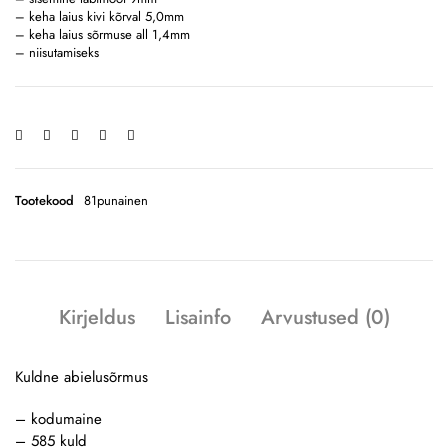
– keha laius kivi kõrval 5,0mm
– keha laius sõrmuse all 1,4mm
– niisutamiseks
Tootekood
81punainen
Kirjeldus
Lisainfo
Arvustused (0)
Kuldne abielusõrmus
– kodumaine
– 585 kuld