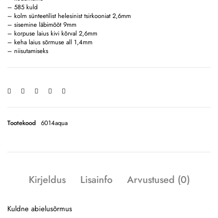
– 585 kuld
– kolm sünteetilist helesinist tsirkooniat 2,6mm
– sisemine läbimõõt 9mm
– korpuse laius kivi kõrval 2,6mm
– keha laius sõrmuse all 1,4mm
– niisutamiseks
Tootekood
6014aqua
Kirjeldus
Lisainfo
Arvustused (0)
Kuldne abielusõrmus