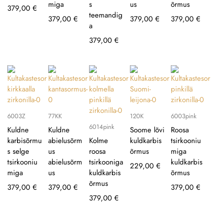
miga
s
us
õrmus
379,00
€
teemandig
379,00
€
379,00
€
379,00
€
a
379,00
€
6003Z
77KK
120K
6003pink
6014pink
Kuldne
Kuldne
Soome lõvi
Roosa
karbisõrmu
abielusõrm
Kolme
kuldkarbis
tsirkooniu
s selge
us
roosa
õrmus
miga
tsirkooniu
abielusõrm
tsirkooniga
kuldkarbis
229,00
€
miga
us
kuldkarbis
õrmus
õrmus
379,00
€
379,00
€
379,00
€
379,00
€