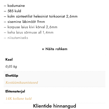
– kodumaine
– 585 kuld
– kolm sünteetilist helesinist tsirkooniat 2,6mm
– sisemine läbimõõt 9mm
– korpuse laius kivi kõrval 2,6mm
– keha laius sõrmuse all 1,4mm
– niisutamiseks
Näita rohkem
Kaal
0,05 kg
Ehetüüp
Kostüümikaunistused
Ehtematerjal
14K kollane kuld
Klientide hinnangud