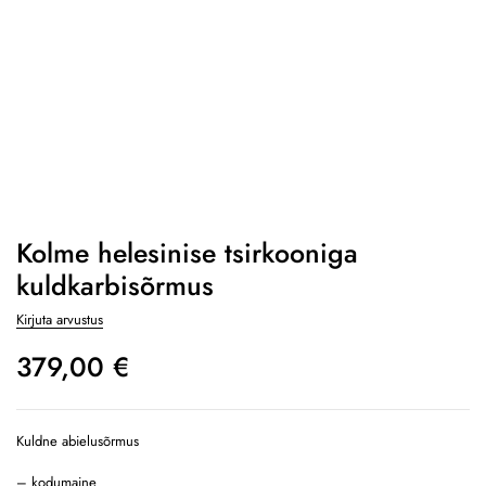
Kolme helesinise tsirkooniga
kuldkarbisõrmus
Kirjuta arvustus
379,00
€
Kuldne abielusõrmus
– kodumaine