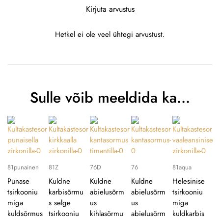
Kirjuta arvustus
Hetkel ei ole veel ühtegi arvustust.
Sulle võib meeldida ka…
81punainen
81Z
76D
76
81aqua
Punase
Kuldne
Kuldne
Kuldne
Helesinise
tsirkooniu
karbisõrmu
abielusõrm
abielusõrm
tsirkooniu
miga
s selge
us
us
miga
kuldsõrmus
tsirkooniu
kihlasõrmu
abielusõrm
kuldkarbis