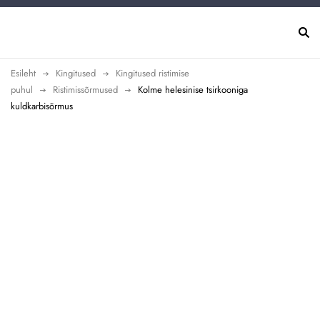
Esileht
Kingitused
Kingitused ristimise
puhul
Ristimissõrmused
Kolme helesinise tsirkooniga
kuldkarbisõrmus