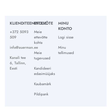
KLIENDITEENINDUS
ETTEVÕTE
MINU
KONTO
+372 5093
Meie
509
ettevõtte
Logi sisse
kohta
info@auerman.ee
Minu
Meie
tellimused
Kanali tee
tugevused
6, Tallinn,
Eesti
Kandideeri
edasimüüjaks
Kaubamärk
Pildipank