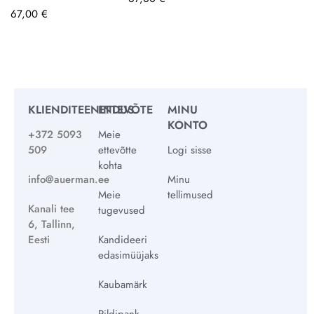
67,00
€
KLIENDITEENINDUS
ETTEVÕTE
MINU
KONTO
+372 5093
Meie
509
ettevõtte
Logi sisse
kohta
info@auerman.ee
Minu
Meie
tellimused
Kanali tee
tugevused
6, Tallinn,
Eesti
Kandideeri
edasimüüjaks
Kaubamärk
Pildipank