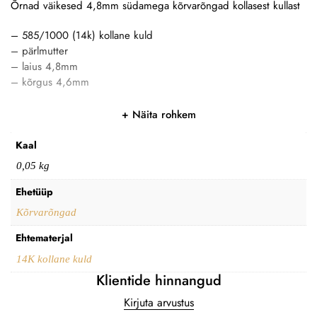
Õrnad väikesed 4,8mm südamega kõrvarõngad kollasest kullast
– 585/1000 (14k) kollane kuld
– pärlmutter
– laius 4,8mm
– kõrgus 4,6mm
Näita rohkem
Kaal
0,05 kg
Ehetüüp
Kõrvarõngad
Ehtematerjal
14K kollane kuld
Klientide hinnangud
Kirjuta arvustus