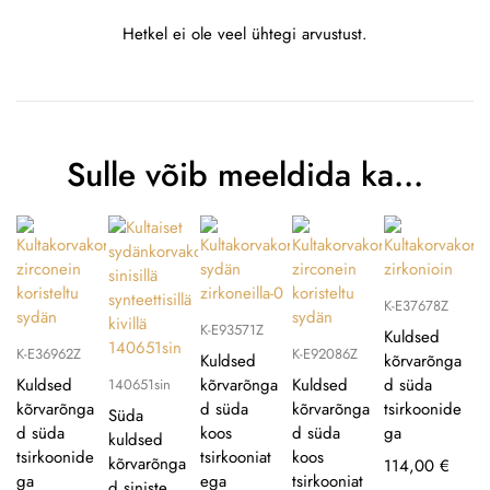
Hetkel ei ole veel ühtegi arvustust.
Sulle võib meeldida ka…
K-E37678Z
K-E93571Z
Kuldsed
K-E36962Z
K-E92086Z
Kuldsed
kõrvarõnga
Kuldsed
kõrvarõnga
Kuldsed
d süda
140651sin
kõrvarõnga
d süda
kõrvarõnga
tsirkoonide
Süda
d süda
koos
d süda
ga
kuldsed
tsirkoonide
tsirkooniat
koos
kõrvarõnga
114,00
€
ga
ega
tsirkooniat
d siniste