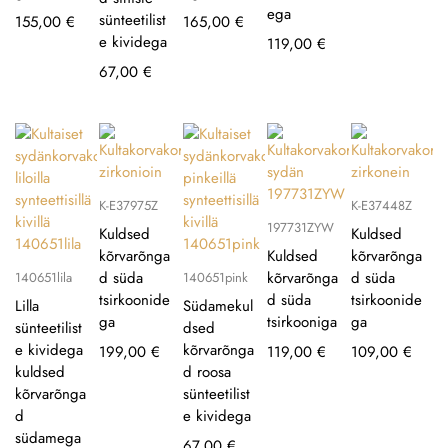
ega
sünteetilist
155,00
€
165,00
€
e kividega
119,00
€
67,00
€
K-E37975Z
K-E37448Z
197731ZYW
Kuldsed
Kuldsed
kõrvarõnga
Kuldsed
kõrvarõnga
d süda
kõrvarõnga
d süda
140651lila
140651pink
tsirkoonide
d süda
tsirkoonide
Lilla
Südamekul
ga
tsirkooniga
ga
sünteetilist
dsed
e kividega
kõrvarõnga
199,00
€
119,00
€
109,00
€
kuldsed
d roosa
kõrvarõnga
sünteetilist
d
e kividega
südamega
67,00
€