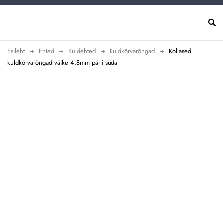
Esileht
Ehted
Kuldehted
Kuldkõrvarõngad
Kollased
kuldkõrvarõngad väike 4,8mm pärli süda