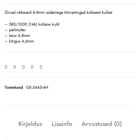
Õrnad väikesed 4,8mm südamega kõrvarõngad kollasest kullast
– 585/1000 (14k) kollane kuld
– pärlmutter
– laius 4,8mm
– kõrgus 4,6mm
Tootekood
GE-2445-4H
Kirjeldus
Lisainfo
Arvustused (0)