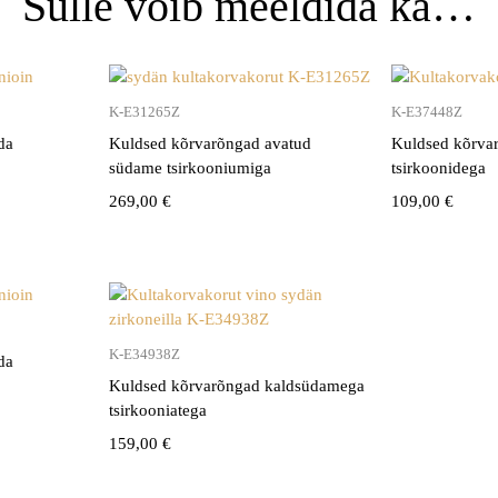
Sulle võib meeldida ka…
K-E31265Z
K-E37448Z
da
Kuldsed kõrvarõngad avatud
Kuldsed kõrva
südame tsirkooniumiga
tsirkoonidega
269,00
€
109,00
€
K-E34938Z
da
Kuldsed kõrvarõngad kaldsüdamega
tsirkooniatega
159,00
€