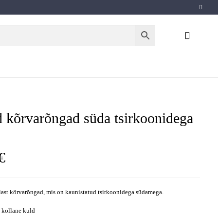
 kõrvarõngad süda tsirkoonidega
€
llast kõrvarõngad, mis on kaunistatud tsirkoonidega südamega.
 kollane kuld