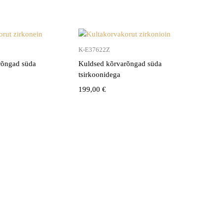
K-E37622Z
rõngad süda
Kuldsed kõrvarõngad süda
tsirkoonidega
199,00
€