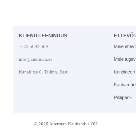
KLIENDITEENINDUS
ETTEVÕ
Meie ettevõ
+372 5093 509
Meie tuge
info@auerman.ee
Kandideeri
Kanali tee 6, Tallinn, Eesti
Kaubamär
Pildipank
© 2026 Auerman Kaubandus OÜ