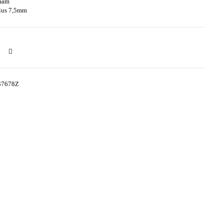
raam
aius 7,5mm
37678Z