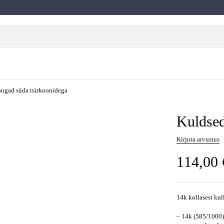
õngad süda tsirkoonidega
Kuldsed
Kirjuta arvustus
114,00
14k kollasest ku
– 14k (585/1000)