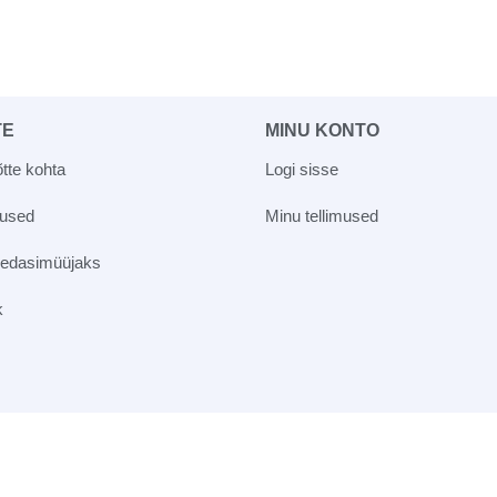
TE
MINU KONTO
tte kohta
Logi sisse
vused
Minu tellimused
 edasimüüjaks
k