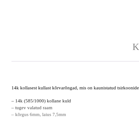
K
14k kollasest kullast kõrvarõngad, mis on kaunistatud tsirkooni
– 14k (585/1000) kollane kuld
– tugev valatud raam
– kõrgus 6mm, laius 7,5mm