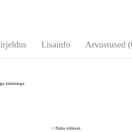
irjeldus
Lisainfo
Arvustused (
dega südamega.
Näita rohkem