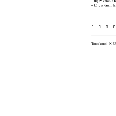
– tugev valatud 
– kõrgus 6mm, l
Tootekood
K-E