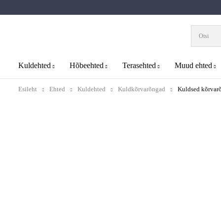
Kuldehted
Hõbeehted
Terasehted
Muud ehted
Esileht
Ehted
Kuldehted
Kuldkõrvarõngad
Kuldsed kõrvar