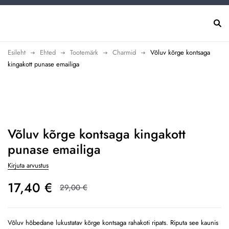
Esileht
Ehted
Tootemärk
Charmid
Võluv kõrge kontsaga
kingakott punase emailiga
-40%
Võluv kõrge kontsaga kingakott
punase emailiga
Kirjuta arvustus
17,40
€
29,00
€
Võluv hõbedane lukustatav kõrge kontsaga rahakoti ripats. Riputa see kaunis