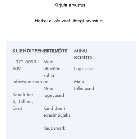
Kirjuta arvustus
Hetkel ei ole veel ühtegi arvustust.
KLIENDITEENINDUS
ETTEVÕTE
MINU
KONTO
+372 5093
Meie
509
ettevõtte
Logi sisse
kohta
info@auerman.ee
Minu
Meie
tellimused
Kanali tee
tugevused
6, Tallinn,
Eesti
Kandideeri
edasimüüjaks
Kaubamärk