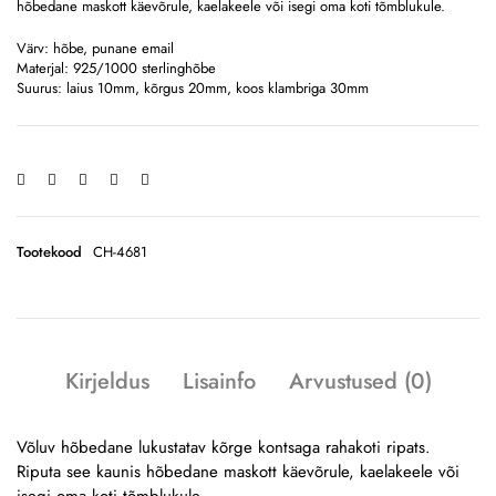
hõbedane maskott käevõrule, kaelakeele või isegi oma koti tõmblukule.
Värv: hõbe, punane email
Materjal: 925/1000 sterlinghõbe
Suurus: laius 10mm, kõrgus 20mm, koos klambriga 30mm
Tootekood
CH-4681
Kirjeldus
Lisainfo
Arvustused (0)
Võluv hõbedane lukustatav kõrge kontsaga rahakoti ripats.
Riputa see kaunis hõbedane maskott käevõrule, kaelakeele või
isegi oma koti tõmblukule.