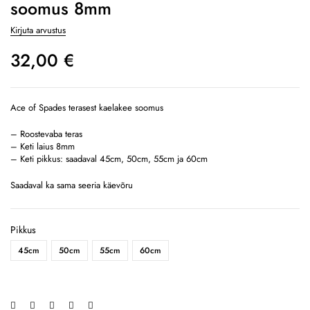
soomus 8mm
Kirjuta arvustus
32,00
€
Ace of Spades terasest kaelakee soomus
– Roostevaba teras
– Keti laius 8mm
– Keti pikkus: saadaval 45cm, 50cm, 55cm ja 60cm
Saadaval ka sama seeria
käevõru
Pikkus
45cm
50cm
55cm
60cm