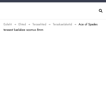
Esileht
Ehted
Terasehted
Teraskaelaketid
Ace of Spades
terasest kaelakee soomus 8mm