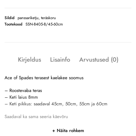
Sildid
panssariketju
,
teräskoru
Tootekood
SSN-8405-8/45-60cm
Kirjeldus
Lisainfo
Arvustused (0)
Ace of Spades terasest kaelakee soomus
– Roostevaba teras
– Keti laius 8mm
– Keti pikkus: saadaval 45cm, 50cm, 55cm ja 60cm
Saadaval ka sama seeria käevõru
Näita rohkem