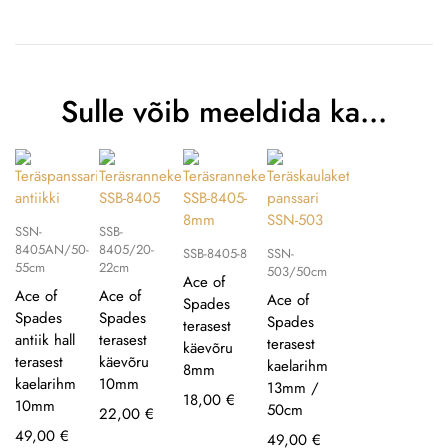
Sulle võib meeldida ka…
SSN-
SSB-
8405AN/50-
8405/20-
SSB-8405-8
SSN-
55cm
22cm
503/50cm
Ace of
Ace of
Ace of
Ace of
Spades
Spades
Spades
Spades
terasest
antiik hall
terasest
terasest
käevõru
terasest
käevõru
kaelarihm
8mm
kaelarihm
10mm
13mm /
18,00
€
10mm
50cm
22,00
€
49,00
€
49,00
€