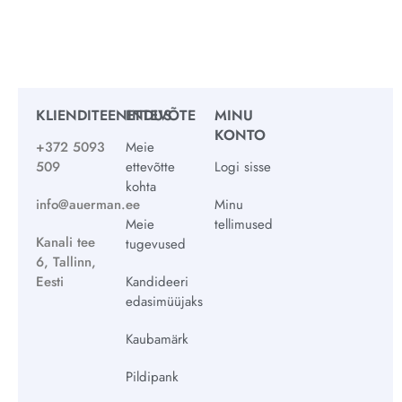
KLIENDITEENINDUS
ETTEVÕTE
MINU
KONTO
+372 5093
Meie
509
ettevõtte
Logi sisse
kohta
info@auerman.ee
Minu
Meie
tellimused
Kanali tee
tugevused
6, Tallinn,
Eesti
Kandideeri
edasimüüjaks
Kaubamärk
Pildipank