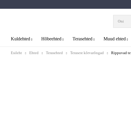
Kuldehted
Hõbeehted
Terasehted
Muud ehted
Esileht
Ehted
Terasehted
Terasest kõrvarõngad
Rippuvad te
Uus