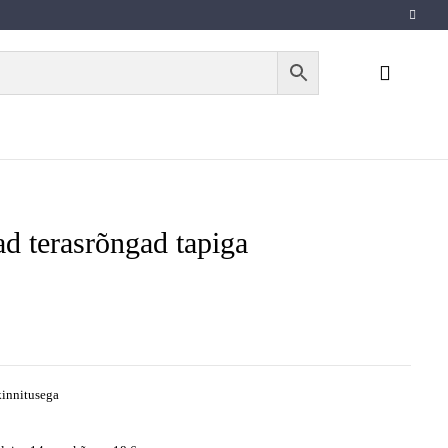
d terasrõngad tapiga
kinnitusega