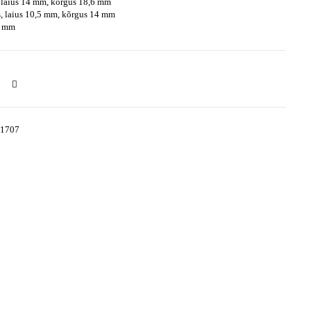
 laius 14 mm, kõrgus 18,6 mm
, laius 10,5 mm, kõrgus 14 mm
5 mm
-1707