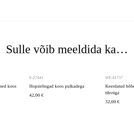
Sulle võib meeldida ka…
E-27441
WE-41737
used koos
Hopsirõngad koos pulkadega
Keerdatud hõb
tihvtiga
42,00
€
32,00
€