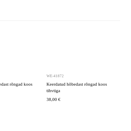
WE-41872
edast rõngad koos
Keerdatud hõbedast rõngad koos
tihvtiga
38,00
€