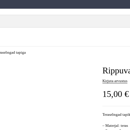
rasrõngad tapiga
Rippuva
Kirjuta arvustus
15,00
€
Terasrõngad tapi
– Materjal: teras