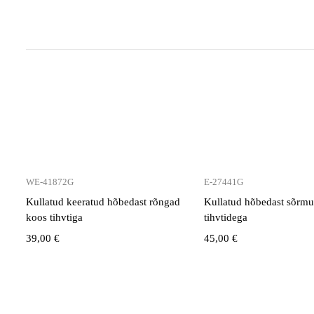
WE-41872G
E-27441G
Kullatud keeratud hõbedast rõngad
Kullatud hõbedast sõrm
koos tihvtiga
tihvtidega
39,00
€
45,00
€