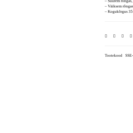
– Suurem rõngas,
– Väiksem rõngas
– Kogukõrgus 3
Tootekood
SSE