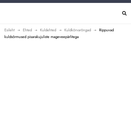
Esileht
Ehted
Kuldehted
Kuldkõrvarõngad
Rippuvad
kuldsõrmused pisarakujuliste mageveepärlitega
Uus