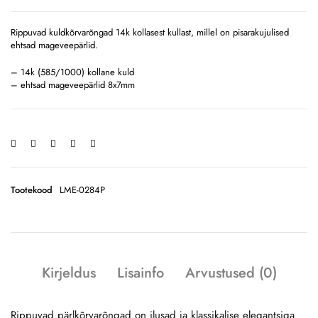
Rippuvad kuldkõrvarõngad 14k kollasest kullast, millel on pisarakujulised
ehtsad mageveepärlid.
– 14k (585/1000) kollane kuld
– ehtsad mageveepärlid 8x7mm
Tootekood
LME-0284P
Kirjeldus
Lisainfo
Arvustused (0)
Rippuvad pärlkõrvarõngad on ilusad ja klassikalise elegantsiga