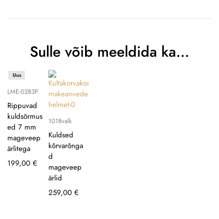
Sulle võib meeldida ka…
Uus
LME-0283P
Rippuvad
kuldsõrmus
1018valk
ed 7 mm
Kuldsed
mageveep
kõrvarõnga
ärlitega
d
199,00
€
mageveep
ärlid
259,00
€