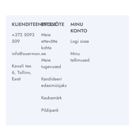
KLIENDITEENINDUS
ETTEVÕTE
MINU
KONTO
+372 5093
Meie
509
ettevõtte
Logi sisse
kohta
info@auerman.ee
Minu
Meie
tellimused
Kanali tee
tugevused
6, Tallinn,
Eesti
Kandideeri
edasimüüjaks
Kaubamärk
Pildipank