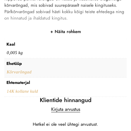
kõrvarõngad, mis sobivad suurepäraselt naisele kingituseks.
Pärlkõrvarõngad sobivad hästi kokku kõigi teiste ehtedega ning
on hinnatud ja ihaldatud kingitus.
Näita rohkem
Kaal
0,005 kg
Ehetüüp
Kõrvarõngad
Ehtematerjal
14K kollane kuld
Klientide hinnangud
Kirjuta arvustus
Hetkel ei ole veel ühtegi arvustust.