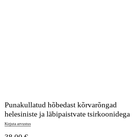
Punakullatud hõbedast kõrvarõngad
helesiniste ja läbipaistvate tsirkoonidega
Kirjuta arvustus
38,00
€