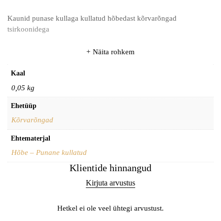
Kaunid punase kullaga kullatud hõbedast kõrvarõngad
tsirkoonidega
Näita rohkem
Kaal
0,05 kg
Ehetüüp
Kõrvarõngad
Ehtematerjal
Hõbe – Punane kullatud
Klientide hinnangud
Kirjuta arvustus
Hetkel ei ole veel ühtegi arvustust.