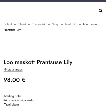
Esileht
Ehted
Tootemärk
Story
Maskotid
Loo maskott
Prantsuse Lily
Loo maskott Prantsuse Lily
Kirjuta arvustus
98,00
€
-Sterling hõbe
-Must roodiumiga kaetud
-Taani disain