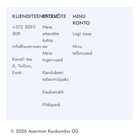
KLIENDITEENINDUS
ETTEVÕTE
MINU
KONTO
+372 5093
Meie
509
ettevõtte
Logi sisse
kohta
info@auerman.ee
Minu
Meie
tellimused
Kanali tee
tugevused
6, Tallinn,
Eesti
Kandideeri
edasimüüjaks
Kaubamärk
Pildipank
© 2026 Auerman Kaubandus OÜ