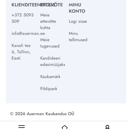
KLIENDITEENINDUS
ETTEVÕTE
MINU
KONTO
+372 5093
Meie
509
ettevõtte
Logi sisse
kohta
info@auerman.ee
Minu
Meie
tellimused
Kanali tee
tugevused
6, Tallinn,
Eesti
Kandideeri
edasimüüjaks
Kaubamärk
Pildipank
© 2026 Auerman Kaubandus OÜ