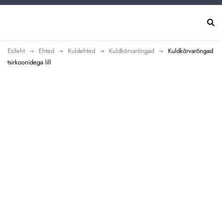
Esileht
Ehted
Kuldehted
Kuldkõrvarõngad
Kuldkõrvarõngad
tsirkoonidega lill