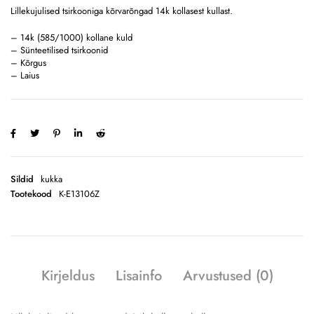
Lillekujulised tsirkooniga kõrvarõngad 14k kollasest kullast.
– 14k (585/1000) kollane kuld
– Sünteetilised tsirkoonid
– Kõrgus
– Laius
Sildid
kukka
Tootekood
K-E13106Z
Kirjeldus
Lisainfo
Arvustused (0)