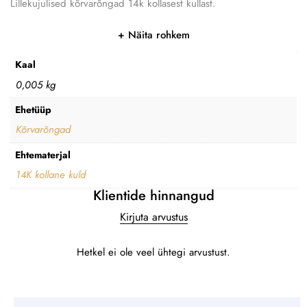
Lillekujulised kõrvarõngad 14k kollasest kullast.
Näita rohkem
Kaal
0,005 kg
Ehetüüp
Kõrvarõngad
Ehtematerjal
14K kollane kuld
Klientide hinnangud
Kirjuta arvustus
Hetkel ei ole veel ühtegi arvustust.