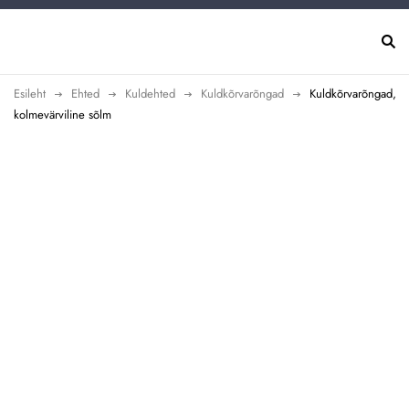
Esileht
Ehted
Kuldehted
Kuldkõrvarõngad
Kuldkõrvarõngad,
kolmevärviline sõlm
Uus