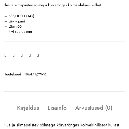
Ilus ja silmapaistev sõlmega kõrvarõngas kolmekihilisest kullast
– 585/1000 (14k)
– Läikiv pind
– Läbimõõt mm
– Kivi suurus mm
Tootekood
196471ZYWR
Kirjeldus
Lisainfo
Arvustused (0)
Ilus ja silmapaistev sõlmega kõrvarõngas kolmekihilisest kullast