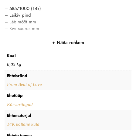
– 585/1000 (14k)
– Läikiv pind
– Läbimõõt mm
– Kivi suurus mm
Näita rohkem
Kaal
0,05 kg
Ehtebränd
From Beat of Love
Ehetüüp
Kõrvarõngad
Ehtematerjal
14K kollane kuld
Ehtete teema