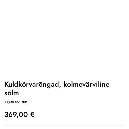
Kuldkõrvarõngad, kolmevärviline
sõlm
Kirjuta arvustus
369,00
€