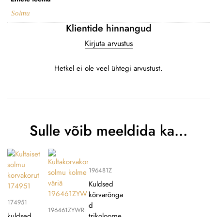
Solmu
Klientide hinnangud
Kirjuta arvustus
Hetkel ei ole veel ühtegi arvustust.
Sulle võib meeldida ka…
196481Z
Kuldsed
kõrvarõnga
174951
d
196461ZYWR
kuldsed
trikoloorne