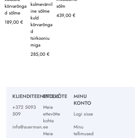
kolmevärvil
kõrvarõnga
sõlm
ine sõlme
d sõlme
439,00
€
kuld
189,00
€
kõrvarõnga
d
tsirkooniu
miga
285,00
€
KLIENDITEENINDUS
ETTEVÕTE
MINU
KONTO
+372 5093
Meie
509
ettevõtte
Logi sisse
kohta
info@auerman.ee
Minu
Meie
tellimused