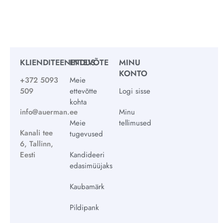
KLIENDITEENINDUS
ETTEVÕTE
MINU
KONTO
+372 5093
Meie
509
ettevõtte
Logi sisse
kohta
info@auerman.ee
Minu
Meie
tellimused
Kanali tee
tugevused
6, Tallinn,
Eesti
Kandideeri
edasimüüjaks
Kaubamärk
Pildipank