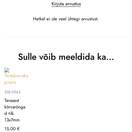
Kirjuta arvustus
Hetkel ei ole veel ühtegi arvustust.
Sulle võib meeldida ka…
SSE-0943
Terasest
kõrvarõnga
d tilk
13x7mm
15,00
€