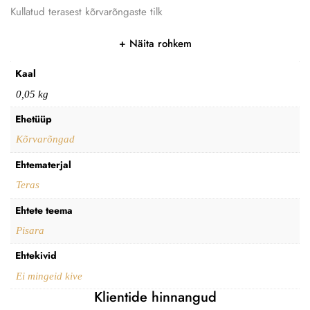
Kullatud terasest kõrvarõngaste tilk
Näita rohkem
Kaal
0,05 kg
Ehetüüp
Kõrvarõngad
Ehtematerjal
Teras
Ehtete teema
Pisara
Ehtekivid
Ei mingeid kive
Klientide hinnangud