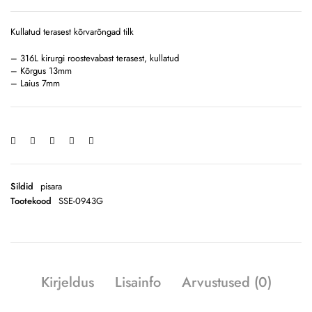
Kullatud terasest kõrvarõngad tilk
– 316L kirurgi roostevabast terasest, kullatud
– Kõrgus 13mm
– Laius 7mm
Sildid
pisara
Tootekood
SSE-0943G
Kirjeldus
Lisainfo
Arvustused (0)