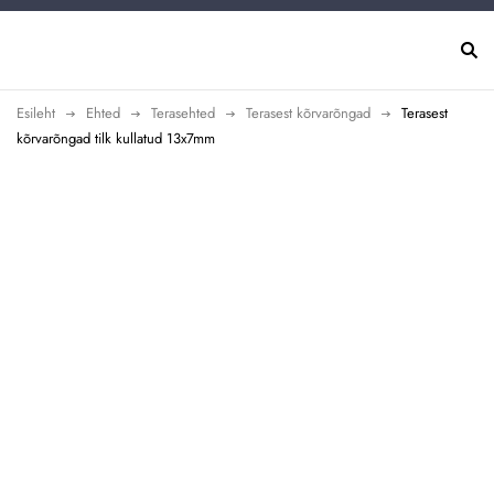
Esileht
Ehted
Terasehted
Terasest kõrvarõngad
Terasest
kõrvarõngad tilk kullatud 13x7mm