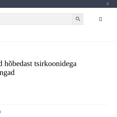
d hõbedast tsirkoonidega
õngad
d