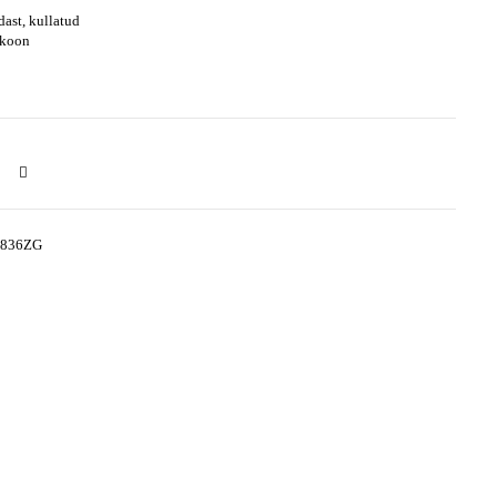
ast, kullatud
irkoon
2836ZG