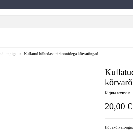
d - tapiga
Kullatud hõbedast tsirkoonidega kõrvarõngad
Kullatu
kõrvar
Kirjuta arvustus
20,00
€
Hõbekõrvarõnga