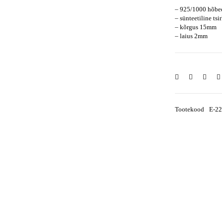
– 925/1000 hõbed
– sünteetiline ts
– kõrgus 15mm
– laius 2mm
Tootekood
E-2