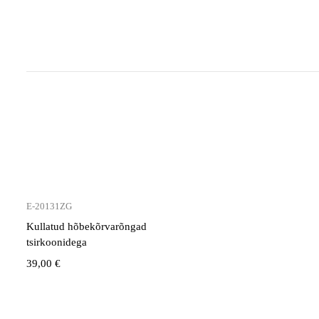
E-20131ZG
Kullatud hõbekõrvarõngad
tsirkoonidega
39,00
€