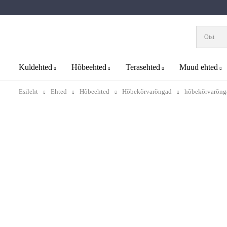
Kuldehted
Hõbeehted
Terasehted
Muud ehted
Esileht
Ehted
Hõbeehted
Hõbekõrvarõngad
hõbekõrvarõnga