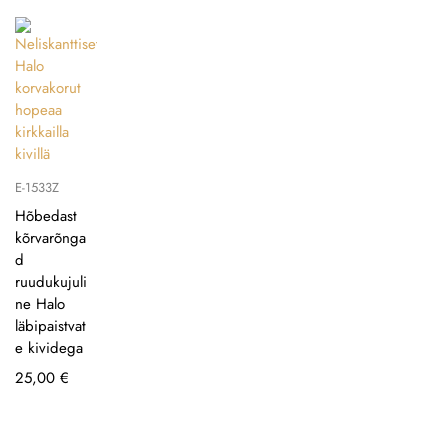
E-1533Z
Hõbedast
kõrvarõnga
d
ruudukujuli
ne Halo
läbipaistvat
e kividega
25,00
€