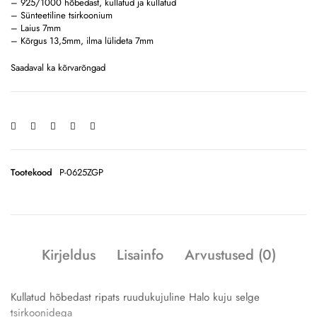
– 925/1000 hõbedast, kullatud ja kullatud
– Sünteetiline tsirkoonium
– Laius 7mm
– Kõrgus 13,5mm, ilma lülideta 7mm
Saadaval ka kõrvarõngad
Tootekood
P-0625ZGP
Kirjeldus
Lisainfo
Arvustused (0)
Kullatud hõbedast ripats ruudukujuline Halo kuju selge
tsirkoonidega