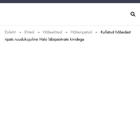
Esileht
Ehted
Hõbeehted
Hõberipatsid
Kullatud hõbedast
ripats ruudukujuline Halo läbipaistvate kividega