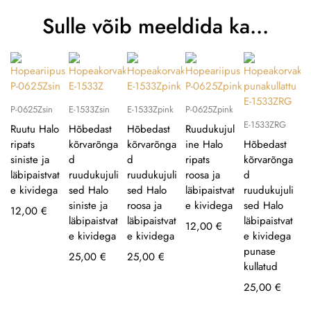
Sulle võib meeldida ka…
P-0625Zsin
E-1533Zsin
E-1533Zpink
P-0625Zpink
E-1533ZRG
Ruutu Halo
Hõbedast
Hõbedast
Ruudukujul
ripats
kõrvarõnga
kõrvarõnga
ine Halo
Hõbedast
siniste ja
d
d
ripats
kõrvarõnga
läbipaistvat
ruudukujuli
ruudukujuli
roosa ja
d
e kividega
sed Halo
sed Halo
läbipaistvat
ruudukujuli
siniste ja
roosa ja
e kividega
sed Halo
12,00
€
läbipaistvat
läbipaistvat
läbipaistvat
12,00
€
e kividega
e kividega
e kividega
punase
25,00
€
25,00
€
kullatud
25,00
€