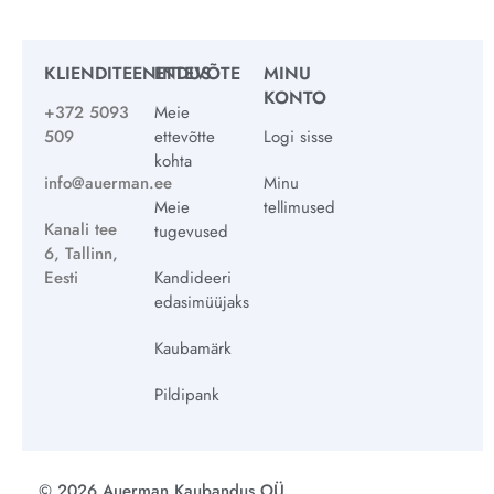
KLIENDITEENINDUS
ETTEVÕTE
MINU
KONTO
+372 5093
Meie
509
ettevõtte
Logi sisse
kohta
info@auerman.ee
Minu
Meie
tellimused
Kanali tee
tugevused
6, Tallinn,
Eesti
Kandideeri
edasimüüjaks
Kaubamärk
Pildipank
© 2026 Auerman Kaubandus OÜ