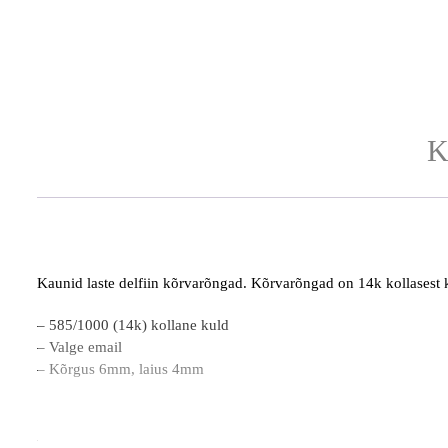
K
Kaunid laste delfiin kõrvarõngad. Kõrvarõngad on 14k kollasest k
– 585/1000 (14k) kollane kuld
– Valge email
– Kõrgus 6mm, laius 4mm