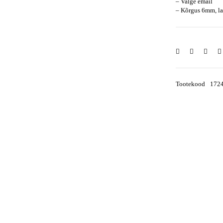
– Valge email
– Kõrgus 6mm, l
Tootekood
172