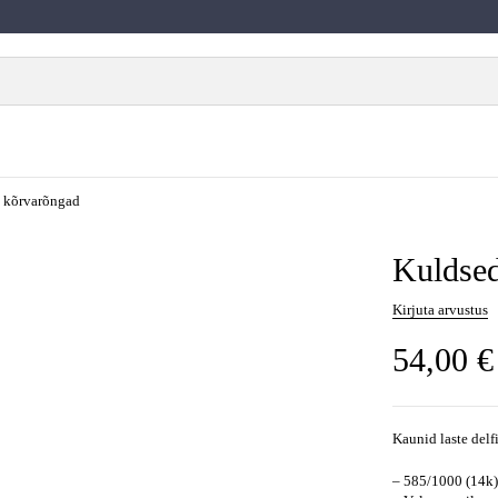
i kõrvarõngad
Kuldsed
Kirjuta arvustus
54,00
€
Kaunid laste delf
– 585/1000 (14k)