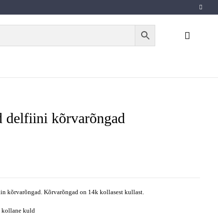
 delfiini kõrvarõngad
iin kõrvarõngad. Kõrvarõngad on 14k kollasest kullast.
 kollane kuld