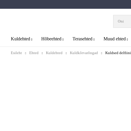
Kuldehted
Hõbeehted
Terasehted
Muud ehted
Esileht
Ehted
Kuldehted
Kuldkõrvarõngad
Kuldsed delfiin