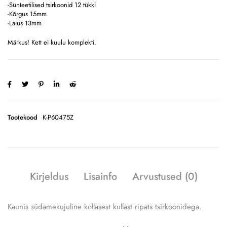
-Sünteetilised tsirkoonid 12 tükki
-Kõrgus 15mm
-Laius 13mm
Märkus! Kett ei kuulu komplekti.
Tootekood
K-P60475Z
Kirjeldus
Lisainfo
Arvustused (0)
Kaunis südamekujuline kollasest kullast ripats tsirkoonidega.