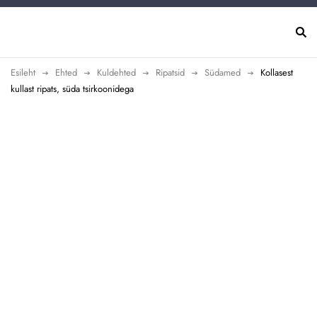
Esileht
Ehted
Kuldehted
Ripatsid
Südamed
Kollasest
kullast ripats, süda tsirkoonidega