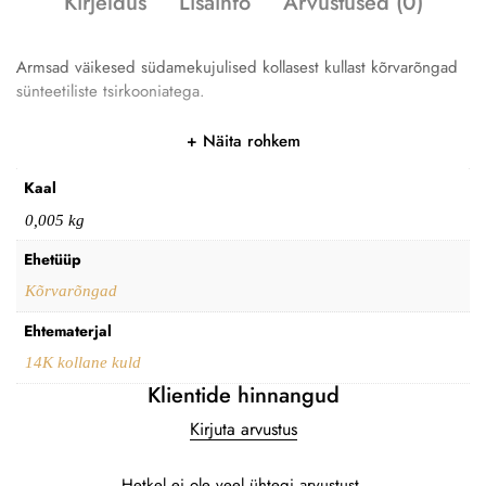
Kirjeldus
Lisainfo
Arvustused (0)
Armsad väikesed südamekujulised kollasest kullast kõrvarõngad
sünteetiliste tsirkooniatega.
Näita rohkem
Kaal
0,005 kg
Ehetüüp
Kõrvarõngad
Ehtematerjal
14K kollane kuld
Klientide hinnangud
Kirjuta arvustus
Hetkel ei ole veel ühtegi arvustust.