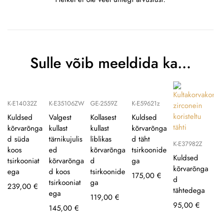
Sulle võib meeldida ka…
K-E14032Z
K-E35106ZW
GE-2559Z
K-E59621z
Kuldsed
Valgest
Kollasest
Kuldsed
kõrvarõnga
kullast
kullast
kõrvarõnga
d süda
tärnikujulis
liblikas
d täht
K-E37982Z
koos
ed
kõrvarõnga
tsirkoonide
Kuldsed
tsirkooniat
kõrvarõnga
d
ga
kõrvarõnga
ega
d koos
tsirkoonide
175,00
€
d
tsirkooniat
ga
239,00
€
tähtedega
ega
119,00
€
95,00
€
145,00
€