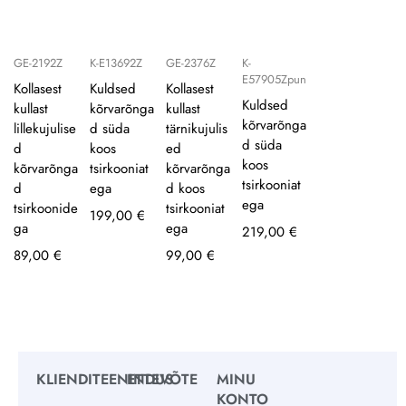
GE-2192Z
K-E13692Z
GE-2376Z
K-
E57905Zpun
Kollasest
Kuldsed
Kollasest
Kuldsed
kullast
kõrvarõnga
kullast
kõrvarõnga
lillekujulise
d süda
tärnikujulis
d süda
d
koos
ed
koos
kõrvarõnga
tsirkooniat
kõrvarõnga
tsirkooniat
d
ega
d koos
ega
tsirkoonide
tsirkooniat
199,00
€
ga
ega
219,00
€
89,00
€
99,00
€
KLIENDITEENINDUS
ETTEVÕTE
MINU
KONTO