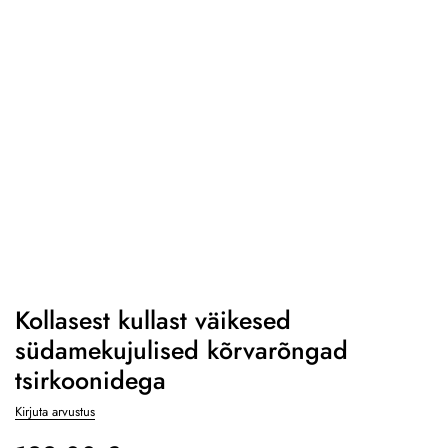
Kollasest kullast väikesed
südamekujulised kõrvarõngad
tsirkoonidega
Kirjuta arvustus