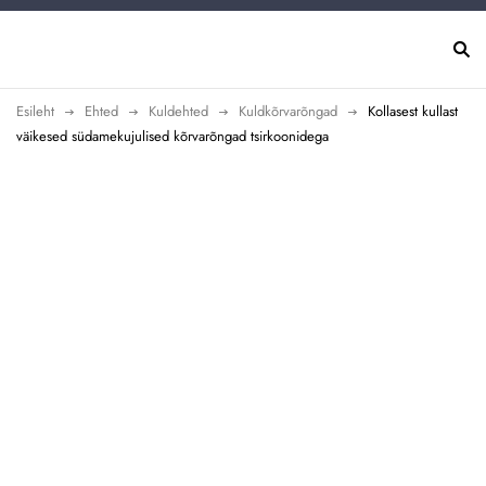
Esileht
Ehted
Kuldehted
Kuldkõrvarõngad
Kollasest kullast
väikesed südamekujulised kõrvarõngad tsirkoonidega