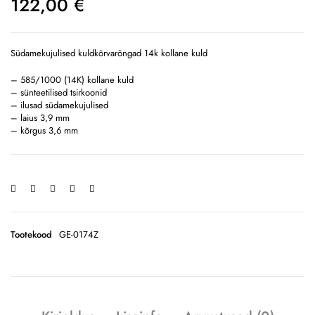
122,00
€
Südamekujulised kuldkõrvarõngad 14k kollane kuld
– 585/1000 (14K) kollane kuld
– sünteetilised tsirkoonid
– ilusad südamekujulised
– laius 3,9 mm
– kõrgus 3,6 mm
Tootekood
GE-0174Z