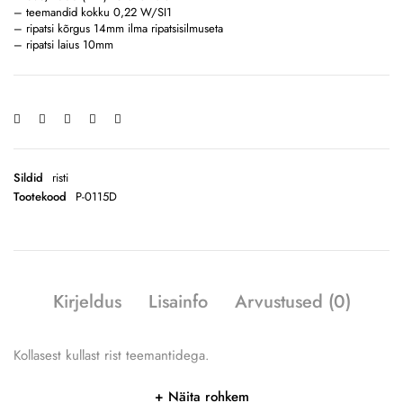
– teemandid kokku 0,22 W/SI1
– ripatsi kõrgus 14mm ilma ripatsisilmuseta
– ripatsi laius 10mm
Sildid
risti
Tootekood
P-0115D
Kirjeldus
Lisainfo
Arvustused (0)
Kollasest kullast rist teemantidega.
Näita rohkem