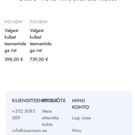
P-0114DW
P-0115DW
Valgest
Valgest
kullast
kullast
teemantide
teemantide
ga rist
ga rist
398,00
€
739,00
€
KLIENDITEENINDUS
ETTEVÕTE
MINU
KONTO
+372 5093
Meie
509
ettevõtte
Logi sisse
kohta
info@auerman.ee
Minu