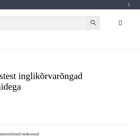
test inglikõrvarõngad
nidega
sünteetilised tsirkoonid