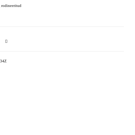
 rodineeritud
934Z