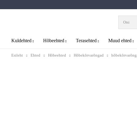
Kuldehted
Hõbeehted
Terasehted
Muud ehted
Esileht
Ehted
Hõbeehted
Hõbekõrvarõngad
hõbekõrvarõnga
Uus