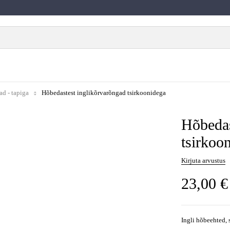
d - tapiga
Hõbedastest inglikõrvarõngad tsirkoonidega
Hõbedas
tsirkoo
Kirjuta arvustus
23,00
€
Ingli hõbeehted, 