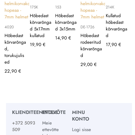
175K
153
214K
Hõbedast
Hõbedast
Kullatud
kõrvarõnga
kõrvarõnga
hõbedast
4020
DE-1726
d 5x17mm
d 3x15mm
kõrvarõnga
Hõbedast
kullatud
Hõbedast
d
14,90
€
kõrvarõnga
rodeeritud
19,90
€
17,90
€
d,
kõrvarõnga
torukujulis
d
ed
29,00
€
22,90
€
KLIENDITEENINDUS
ETTEVÕTE
MINU
KONTO
+372 5093
Meie
509
ettevõtte
Logi sisse