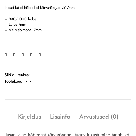
Ilusad laiad hõbedast kõrvarõngad 7x17mm
– 830/1000 hõbe
– Laius 7mm
– Välisläbimõõt 17mm
Sildid
renkaat
Tootekood
717
Kirjeldus
Lisainfo
Arvustused (0)
Ilusad laiad hõbedast kõrvarõngad, tugev lukustumine tagab, et