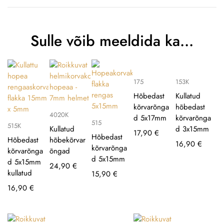
Sulle võib meeldida ka…
175
153K
Hõbedast
Kullatud
kõrvarõnga
hõbedast
4020K
d 5x17mm
kõrvarõnga
515
515K
Kullatud
d 3x15mm
17,90
€
Hõbedast
Hõbedast
hõbekõrvar
16,90
€
kõrvarõnga
kõrvarõnga
õngad
d 5x15mm
d 5x15mm
24,90
€
kullatud
15,90
€
16,90
€