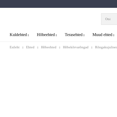
Kuldehted
Hõbeehted
Terasehted
Muud ehted
Esileht
Ehted
Hõbeehted
Hõbekõrvarõngad
Rõngakujulise