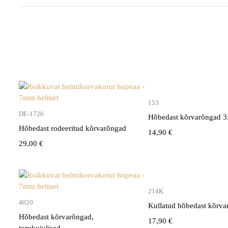
153
DE-1726
Hõbedast kõrvarõngad
Hõbedast rodeeritud kõrvarõngad
14,90
€
29,00
€
214K
4020
Kullatud hõbedast kõrv
Hõbedast kõrvarõngad,
17,90
€
torukujulised