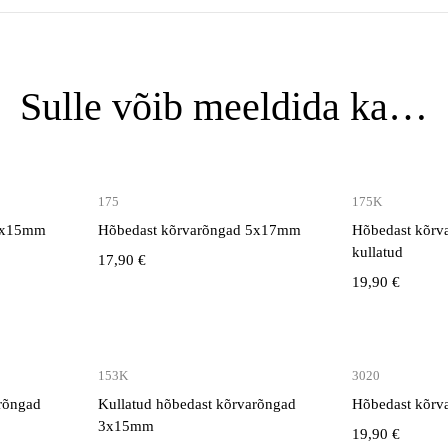
Sulle võib meeldida ka…
175
175K
 3x15mm
Hõbedast kõrvarõngad 5x17mm
Hõbedast kõr
kullatud
17,90
€
19,90
€
153K
3020
arõngad
Kullatud hõbedast kõrvarõngad
Hõbedast kõr
3x15mm
19,90
€