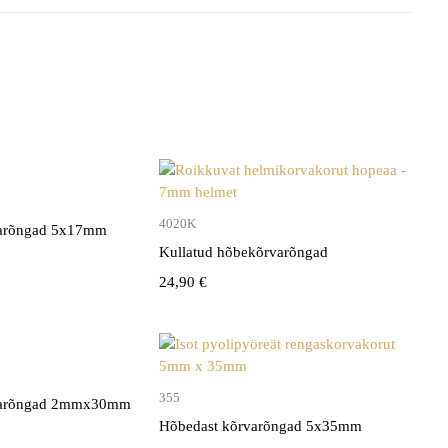
4020K
varõngad 5x17mm
Kullatud hõbekõrvarõngad
24,90
€
355
varõngad 2mmx30mm
Hõbedast kõrvarõngad 5x35mm