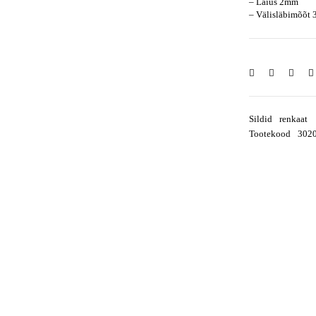
– Laius 2mm
– Välisläbimõõt
Sildid
renkaat
Tootekood
302