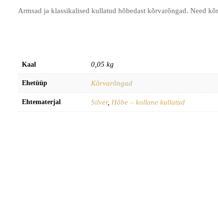
Armsad ja klassikalised kullatud hõbedast kõrvarõngad. Need k
0,05 kg
Kaal
Ehetüüp
Kõrvarõngad
Ehtematerjal
Silver
,
Hõbe – kollane kullatud