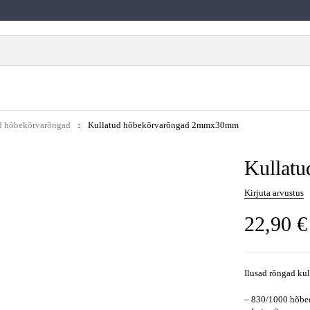
d hõbekõrvarõngad
Kullatud hõbekõrvarõngad 2mmx30mm
Kullat
Kirjuta arvustus
22,90
€
Ilusad rõngad ku
– 830/1000 hõbed