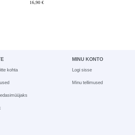
16,90
€
TE
MINU KONTO
tte kohta
Logi sisse
vused
Minu tellimused
 edasimüüjaks
k