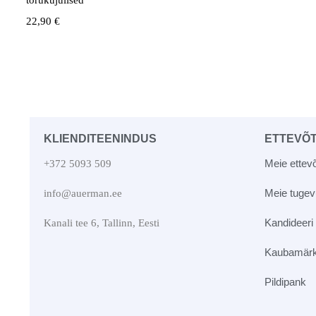
22,90
€
KLIENDITEENINDUS
ETTEVÕ
Meie ettevõ
+372 5093 509
Meie tuge
info@auerman.ee
Kandideeri
Kanali tee 6, Tallinn, Eesti
Kaubamär
Pildipank