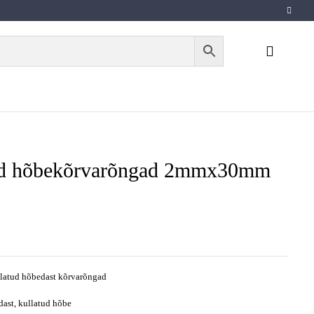
ud hõbekõrvarõngad 2mmx30mm
llatud hõbedast kõrvarõngad
ast, kullatud hõbe