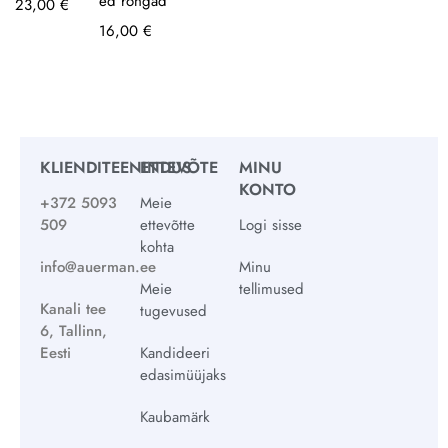
ed rõngad
23,00
€
16,00
€
KLIENDITEENINDUS
ETTEVÕTE
MINU
KONTO
+372 5093
Meie
509
ettevõtte
Logi sisse
kohta
info@auerman.ee
Minu
Meie
tellimused
Kanali tee
tugevused
6, Tallinn,
Eesti
Kandideeri
edasimüüjaks
Kaubamärk