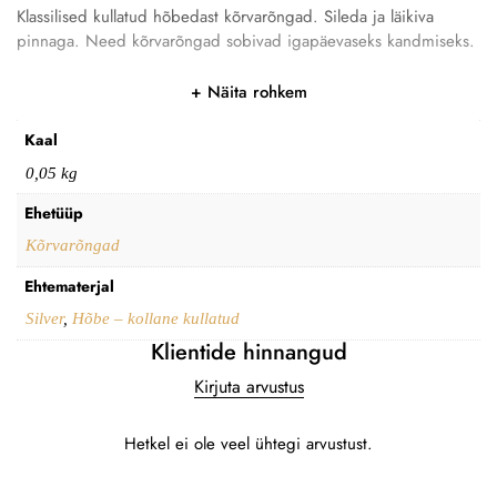
Klassilised kullatud hõbedast kõrvarõngad. Sileda ja läikiva
pinnaga. Need kõrvarõngad sobivad igapäevaseks kandmiseks.
Näita rohkem
Kaal
0,05 kg
Ehetüüp
Kõrvarõngad
Ehtematerjal
Silver
,
Hõbe – kollane kullatud
Klientide hinnangud
Kirjuta arvustus
Hetkel ei ole veel ühtegi arvustust.