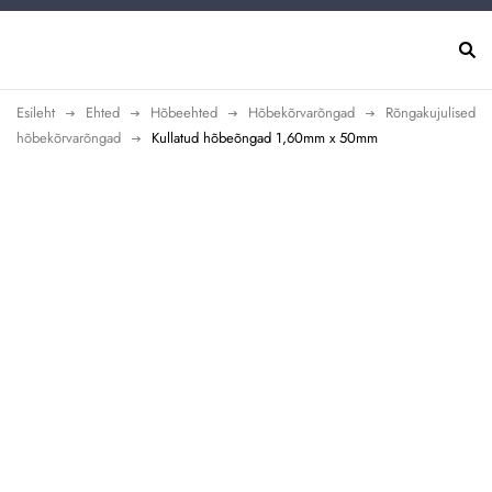
Esileht
Ehted
Hõbeehted
Hõbekõrvarõngad
Rõngakujulised
hõbekõrvarõngad
Kullatud hõbeõngad 1,60mm x 50mm