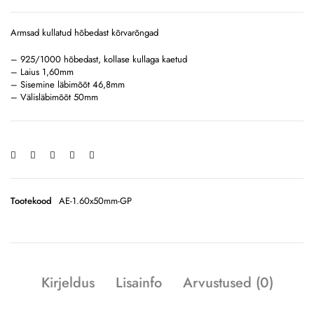
Armsad kullatud hõbedast kõrvarõngad
– 925/1000 hõbedast, kollase kullaga kaetud
– Laius 1,60mm
– Sisemine läbimõõt 46,8mm
– Välisläbimõõt 50mm
Tootekood
AE-1.60x50mm-GP
Kirjeldus
Lisainfo
Arvustused (0)