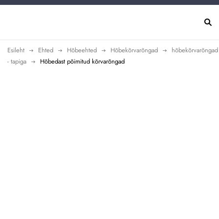
Esileht
Ehted
Hõbeehted
Hõbekõrvarõngad
hõbekõrvarõngad
- tapiga
Hõbedast põimitud kõrvarõngad