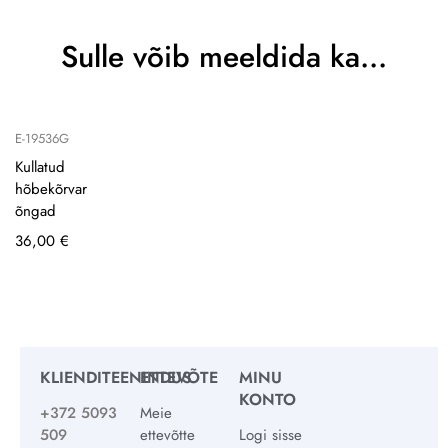
Sulle võib meeldida ka…
E-19536G
Kullatud
hõbekõrvar
õngad
36,00
€
KLIENDITEENINDUS
ETTEVÕTE
MINU
KONTO
+372 5093
Meie
509
ettevõtte
Logi sisse