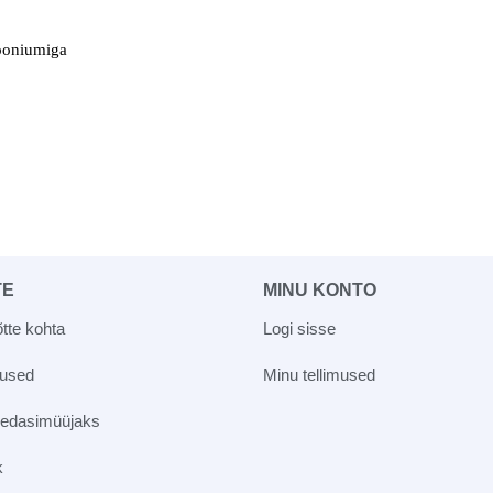
kooniumiga
TE
MINU KONTO
tte kohta
Logi sisse
vused
Minu tellimused
 edasimüüjaks
k