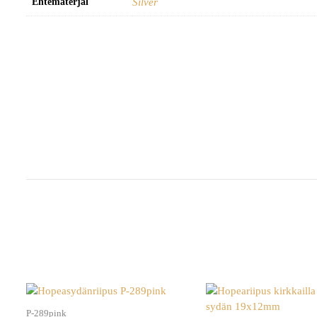
Ehtematerjal
Silver
P-289pink