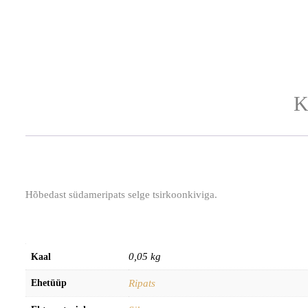
K
Hõbedast südameripats selge tsirkoonkiviga.
0,05 kg
Kaal
Ehetüüp
Ripats