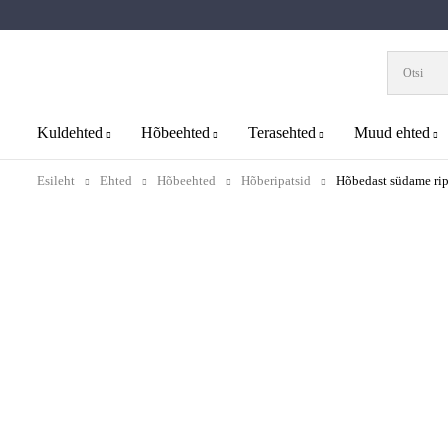
Kuldehted
Hõbeehted
Terasehted
Muud ehted
Esileht
Ehted
Hõbeehted
Hõberipatsid
Hõbedast südame rip