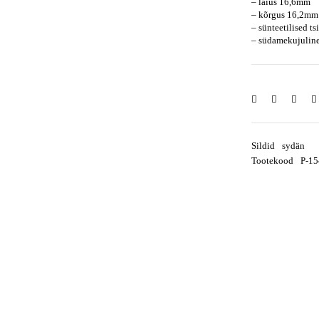
– laius 16,6mm
– kõrgus 16,2mm
– sünteetilised t
– südamekujulin
Sildid
sydän
Tootekood
P-1