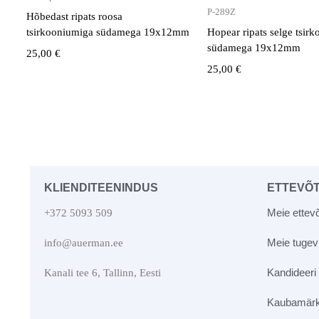
P-289Z
Hõbedast ripats roosa
tsirkooniumiga südamega 19x12mm
Hopear ripats selge tsir
südamega 19x12mm
25,00
€
25,00
€
KLIENDITEENINDUS
ETTEVÕ
Meie ettevõ
+372 5093 509
Meie tuge
info@auerman.ee
Kandideeri
Kanali tee 6, Tallinn, Eesti
Kaubamär