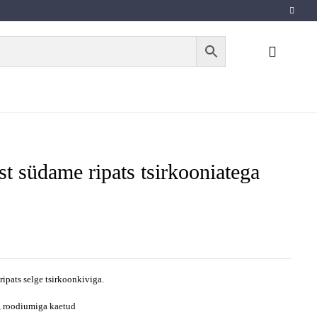
t südame ripats tsirkooniatega
ipats selge tsirkoonkiviga.
 roodiumiga kaetud