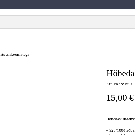
ats tsirkooniatega
Hõbedas
Kirjuta arvustus
15,00
€
Hõbedast südamer
– 925/1000 hõbe,