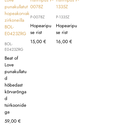
P-0078Z
P-1335Z
Hopearipu
Hopearipu
se rist
se rist
15,00
€
16,00
€
BOL-
E0423ZRG
Beat of
Love
punakullatu
d
hõbedast
kõrvarõnga
d
tsirkoonide
ga
59,00
€