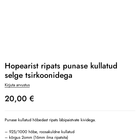
Hopearist ripats punase kullatud
selge tsirkoonidega
Kirjuta arvustus
20,00
€
Punase kullatud hõbedast ripats läbipaistvate kividega.
– 925/1000 hõbe, roosakuldne kullatud
– kõrgus 2omm (16mm ilma ripatsita)