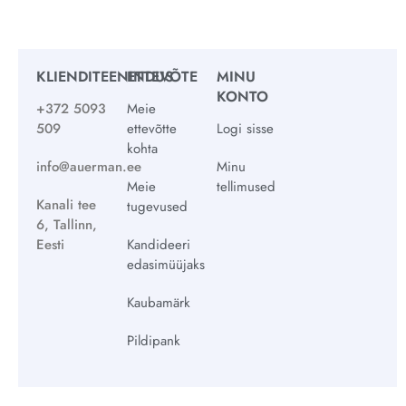
KLIENDITEENINDUS
ETTEVÕTE
MINU
KONTO
+372 5093
Meie
509
ettevõtte
Logi sisse
kohta
info@auerman.ee
Minu
Meie
tellimused
Kanali tee
tugevused
6, Tallinn,
Eesti
Kandideeri
edasimüüjaks
Kaubamärk
Pildipank