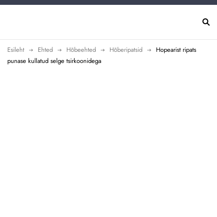
Esileht
Ehted
Hõbeehted
Hõberipatsid
Hopearist ripats
punase kullatud selge tsirkoonidega