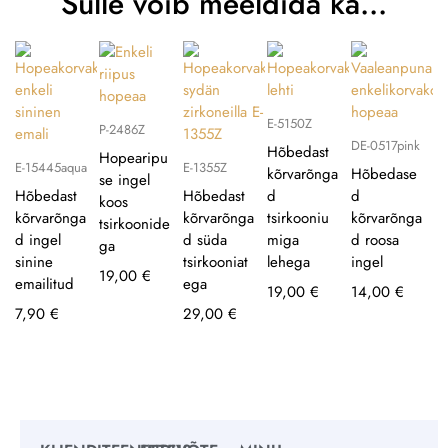
Sulle võib meeldida ka…
E-5150Z
P-2486Z
DE-0517pink
Hõbedast
Hopearipu
E-15445aqua
E-1355Z
kõrvarõnga
Hõbedase
se ingel
Hõbedast
Hõbedast
d
d
koos
kõrvarõnga
kõrvarõnga
tsirkooniu
kõrvarõnga
tsirkoonide
d ingel
d süda
miga
d roosa
ga
sinine
tsirkooniat
lehega
ingel
19,00
€
emailitud
ega
19,00
€
14,00
€
7,90
€
29,00
€