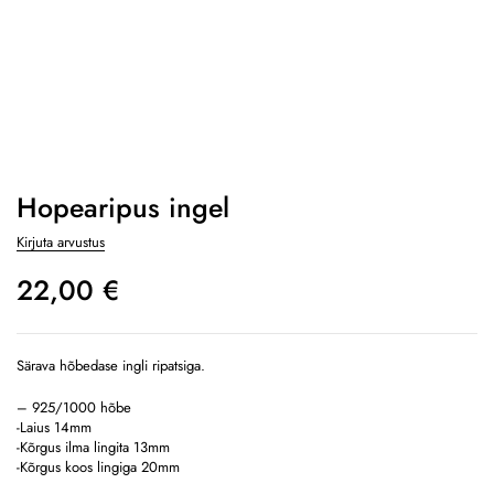
Hopearipus ingel
Kirjuta arvustus
22,00
€
Särava hõbedase ingli ripatsiga.
– 925/1000 hõbe
-Laius 14mm
-Kõrgus ilma lingita 13mm
-Kõrgus koos lingiga 20mm