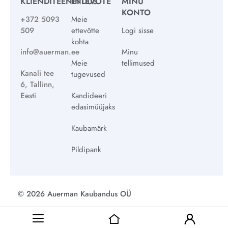
KLIENDITEENINDUS
ETTEVÕTE
MINU
KONTO
+372 5093
Meie
509
ettevõtte
Logi sisse
kohta
info@auerman.ee
Minu
Meie
tellimused
Kanali tee
tugevused
6, Tallinn,
Eesti
Kandideeri
edasimüüjaks
Kaubamärk
Pildipank
© 2026 Auerman Kaubandus OÜ