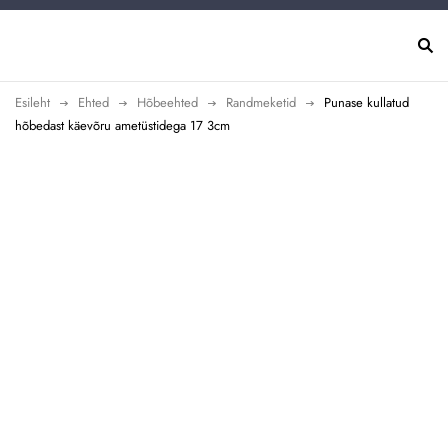
Esileht
Ehted
Hõbeehted
Randmeketid
Punase kullatud
hõbedast käevõru ametüstidega 17 3cm