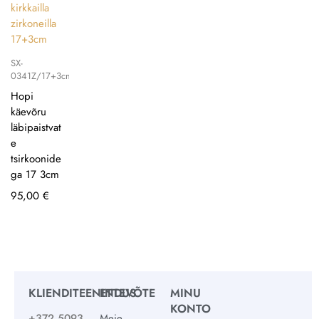
SX-
0341Z/17+3cm
Hopi
käevõru
läbipaistvat
e
tsirkoonide
ga 17 3cm
95,00
€
KLIENDITEENINDUS
ETTEVÕTE
MINU
KONTO
+372 5093
Meie