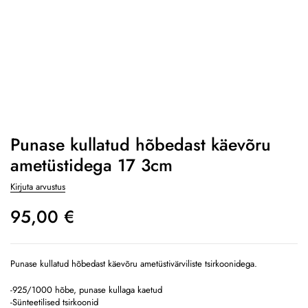
Punase kullatud hõbedast käevõru
ametüstidega 17 3cm
Kirjuta arvustus
95,00
€
Punase kullatud hõbedast käevõru ametüstivärviliste tsirkoonidega.
-925/1000 hõbe, punase kullaga kaetud
-Sünteetilised tsirkoonid