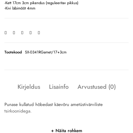
-Kett 17cm 3cm pikendus (reguleeritav pikkus)
-Kivi läbimõõt 4mm
Tootekood
SX-0341RGamet/17+3cm
Kirjeldus
Lisainfo
Arvustused (0)
Punase kullatud hõbedast käevõru ametüstivärviliste
tsirkoonidega.
Näita rohkem