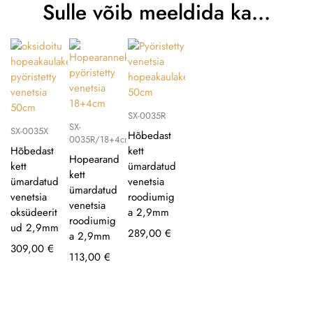
Sulle võib meeldida ka…
SX-0035R
SX-
SX-0035X
Hõbedast
0035R/18+4cm
Hõbedast
kett
Hopearand
kett
ümardatud
kett
ümardatud
venetsia
ümardatud
venetsia
roodiumig
venetsia
oksüdeerit
a 2,9mm
roodiumig
ud 2,9mm
289,00
€
a 2,9mm
309,00
€
113,00
€