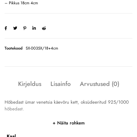
– Pikkus 18cm 4cm
Tootekood
SX-0035X/18+4cm
Kirjeldus
Lisainfo
Arvustused (0)
Hõbedast ümar venetsia käevõru kett, oksüdeeritud 925/1000
hõbedast.
Näita rohkem
Kaal