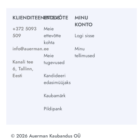
KLIENDITEENINDUS
ETTEVÕTE
MINU
KONTO
+372 5093
Meie
509
ettevõtte
Logi sisse
kohta
info@auerman.ee
Minu
Meie
tellimused
Kanali tee
tugevused
6, Tallinn,
Eesti
Kandideeri
edasimüüjaks
Kaubamärk
Pildipank
© 2026 Auerman Kaubandus OÜ