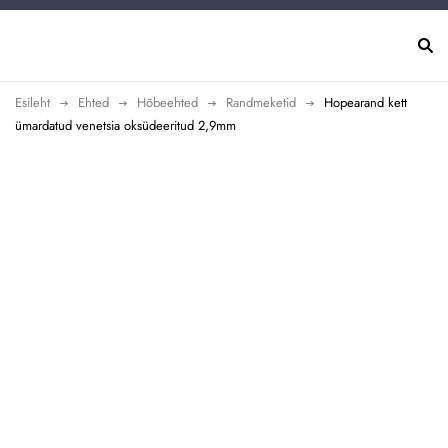
Esileht
Ehted
Hõbeehted
Randmeketid
Hopearand kett
ümardatud venetsia oksüdeeritud 2,9mm