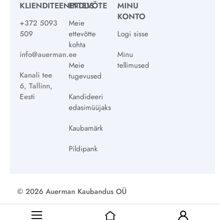
KLIENDITEENINDUS
ETTEVÕTE
MINU
KONTO
+372 5093
Meie
509
ettevõtte
Logi sisse
kohta
info@auerman.ee
Minu
Meie
tellimused
Kanali tee
tugevused
6, Tallinn,
Eesti
Kandideeri
edasimüüjaks
Kaubamärk
Pildipank
© 2026 Auerman Kaubandus OÜ