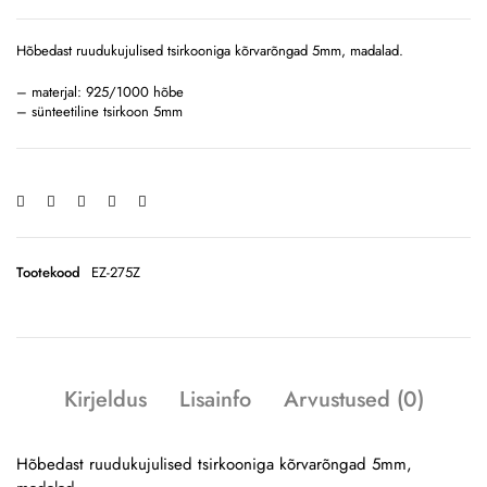
Hõbedast ruudukujulised tsirkooniga kõrvarõngad 5mm, madalad.
– materjal: 925/1000 hõbe
– sünteetiline tsirkoon 5mm
Tootekood
EZ-275Z
Kirjeldus
Lisainfo
Arvustused (0)
Hõbedast ruudukujulised tsirkooniga kõrvarõngad 5mm,