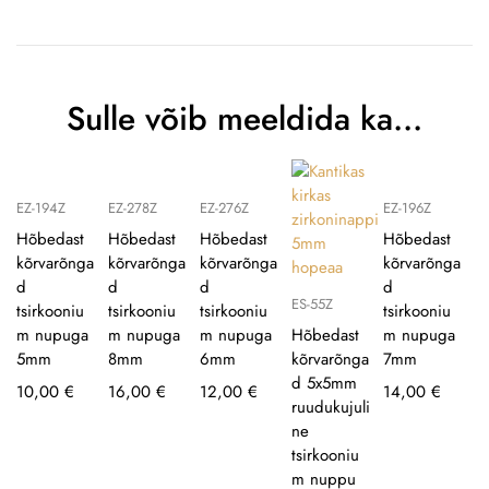
Sulle võib meeldida ka…
EZ-194Z
EZ-278Z
EZ-276Z
EZ-196Z
Hõbedast
Hõbedast
Hõbedast
Hõbedast
kõrvarõnga
kõrvarõnga
kõrvarõnga
kõrvarõnga
d
d
d
d
ES-55Z
tsirkooniu
tsirkooniu
tsirkooniu
tsirkooniu
m nupuga
m nupuga
m nupuga
Hõbedast
m nupuga
5mm
8mm
6mm
kõrvarõnga
7mm
d 5x5mm
10,00
€
16,00
€
12,00
€
14,00
€
ruudukujuli
ne
tsirkooniu
m nuppu