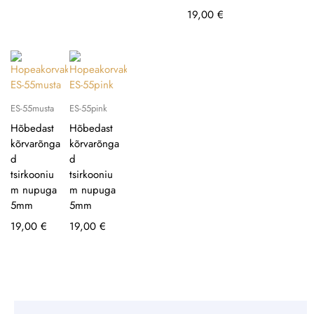
19,00
€
ES-55musta
ES-55pink
Hõbedast
Hõbedast
kõrvarõnga
kõrvarõnga
d
d
tsirkooniu
tsirkooniu
m nupuga
m nupuga
5mm
5mm
19,00
€
19,00
€