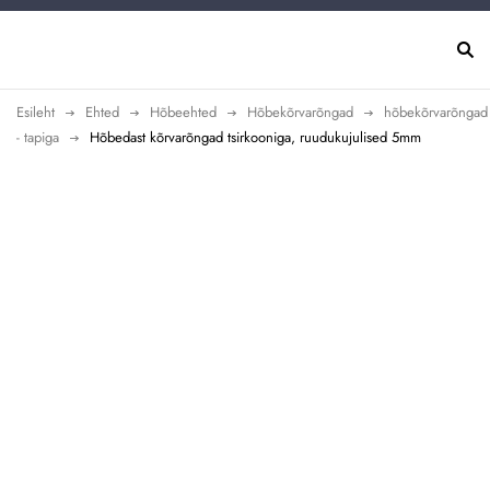
Esileht
Ehted
Hõbeehted
Hõbekõrvarõngad
hõbekõrvarõngad
- tapiga
Hõbedast kõrvarõngad tsirkooniga, ruudukujulised 5mm