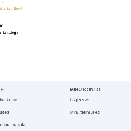
üda
te kividega
TE
MINU KONTO
tte kohta
Logi sisse
vused
Minu tellimused
 edasimüüjaks