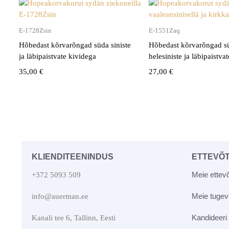
E-1728Zsin
E-1551Zaq
Hõbedast kõrvarõngad süda siniste
Hõbedast kõrvarõngad s
ja läbipaistvate kividega
helesiniste ja läbipaistva
35,00
€
27,00
€
KLIENDITEENINDUS
ETTEVÕ
Meie ettevõ
+372 5093 509
Meie tuge
info@auerman.ee
Kandideeri
Kanali tee 6, Tallinn, Eesti