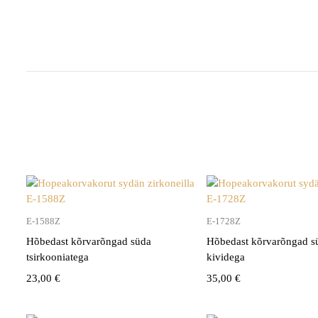
E-1588Z
E-1728Z
Hõbedast kõrvarõngad süda
Hõbedast kõrvarõngad sü
tsirkooniatega
kividega
23,00
€
35,00
€