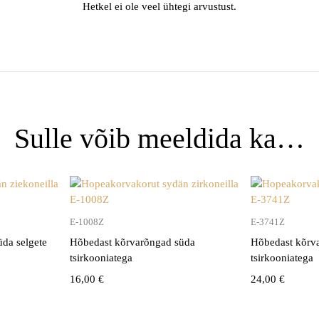
Hetkel ei ole veel ühtegi arvustust.
Sulle võib meeldida ka…
E-1008Z
E-3741Z
da selgete
Hõbedast kõrvarõngad süda
Hõbedast kõrv
tsirkooniatega
tsirkooniatega
16,00
€
24,00
€