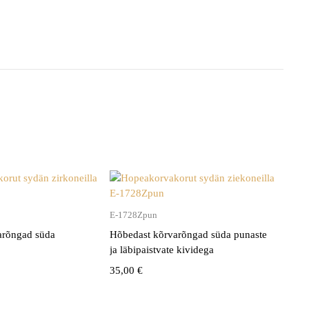
E-1728Zpun
arõngad süda
Hõbedast kõrvarõngad süda punaste
ja läbipaistvate kividega
35,00
€