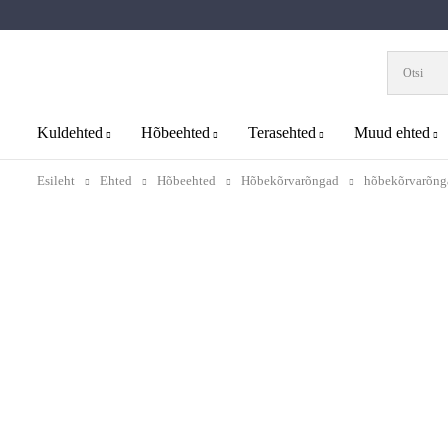
Kuldehted
Hõbeehted
Terasehted
Muud ehted
Esileht
Ehted
Hõbeehted
Hõbekõrvarõngad
hõbekõrvarõnga
Uus