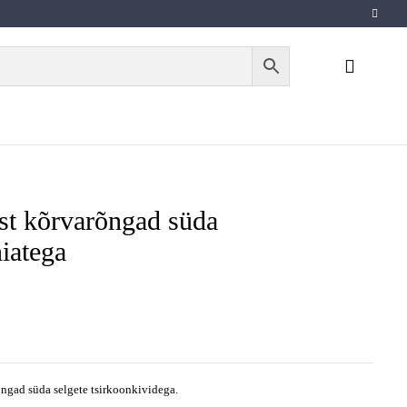
t kõrvarõngad süda
niatega
ngad süda selgete tsirkoonkividega.