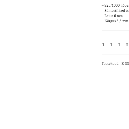
– 925/1000 hõbe,
– Sünteetilised t
– Laius 6 mm
– Kõrgus 5,5 mm
Tootekood
E-3