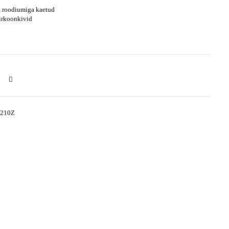
 roodiumiga kaetud
sirkoonkivid
3210Z