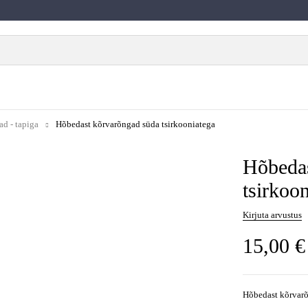
d - tapiga
Hõbedast kõrvarõngad süda tsirkooniatega
Hõbedas
tsirkoo
Kirjuta arvustus
15,00
€
Hõbedast kõrvarõ