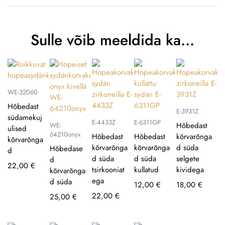
Sulle võib meeldida ka…
WE-32060
Hõbedast
E-3931Z
südamekuj
E-4433Z
E-6311GP
Hõbedast
WE-
ulised
64210onyx
Hõbedast
Hõbedast
kõrvarõnga
kõrvarõnga
kõrvarõnga
kõrvarõnga
d süda
Hõbedase
d
d süda
d süda
selgete
d
22,00
€
tsirkooniat
kullatud
kividega
kõrvarõnga
ega
d süda
12,00
€
18,00
€
22,00
€
25,00
€