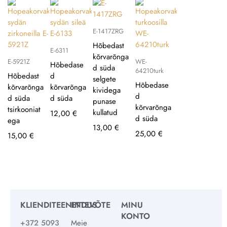
E-1417ZRG
Hõbedast
E-6311
kõrvarõnga
E-5921Z
WE-
Hõbedase
d süda
64210turk
Hõbedast
d
selgete
Hõbedase
kõrvarõnga
kõrvarõnga
kividega
d
d süda
d süda
punase
kõrvarõnga
tsirkooniat
kullatud
12,00
€
d süda
ega
13,00
€
25,00
€
15,00
€
KLIENDITEENINDUS
ETTEVÕTE
MINU
KONTO
+372 5093
Meie