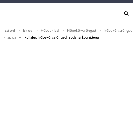
Esileht
Ehted
Hõbeehted
Hõbekõrvarõngad
hõbekõrvarõngad
- tapiga
Kullatud hõbekõrvarõngad, süda tsirkoonidega