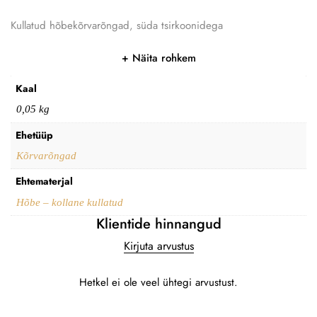
Kullatud hõbekõrvarõngad, süda tsirkoonidega
Näita rohkem
Kaal
0,05 kg
Ehetüüp
Kõrvarõngad
Ehtematerjal
Hõbe – kollane kullatud
Klientide hinnangud
Kirjuta arvustus
Hetkel ei ole veel ühtegi arvustust.