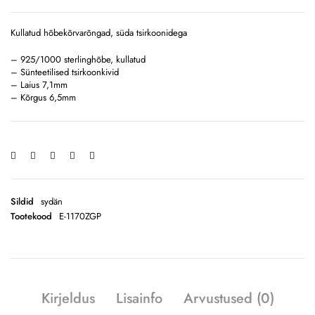
Kullatud hõbekõrvarõngad, süda tsirkoonidega
– 925/1000 sterlinghõbe, kullatud
– Sünteetilised tsirkoonkivid
– Laius 7,1mm
– Kõrgus 6,5mm
Sildid
sydän
Tootekood
E-1170ZGP
Kirjeldus
Lisainfo
Arvustused (0)